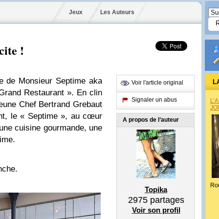
Jeux
Les Auteurs
ite !
ge de Monsieur Septime aka
L
Voir l'article original
Grand Restaurant ». En clin
Signaler un abus
L’
jeune Chef Bertrand Grebaut
JO
nt, le « Septime », au cœur
A propos de l’auteur
 une cuisine gourmande, une
rime.
nche.
Ro
Topika
2975
partages
Voir son profil