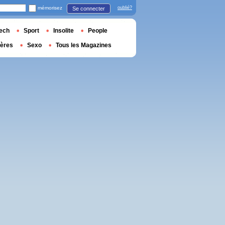
mémorisez
oublié?
Se connecter
ech
Sport
Insolite
People
ières
Sexo
Tous les Magazines