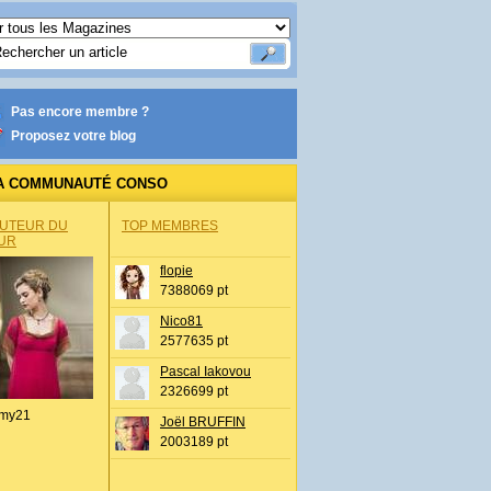
Pas encore membre ?
Proposez votre blog
A COMMUNAUTÉ CONSO
AUTEUR DU
TOP MEMBRES
UR
flopie
7388069 pt
Nico81
2577635 pt
Pascal Iakovou
2326699 pt
my21
Joël BRUFFIN
2003189 pt