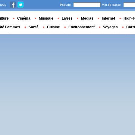
nous
Pseudo
Mot de passe
lture
Cinéma
Musique
Livres
Medias
Internet
High-T
ôté Femmes
Santé
Cuisine
Environnement
Voyages
Carr