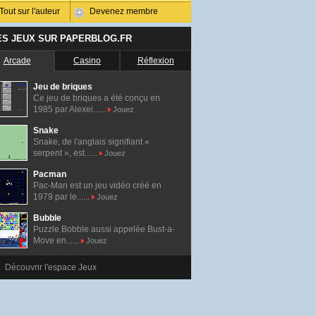
Tout sur l'auteur
Devenez membre
ES JEUX SUR PAPERBLOG.FR
Arcade
Casino
Réflexion
Jeu de briques
Ce jeu de briques a été conçu en
1985 par Alexei......
Jouez
Snake
Snake, de l'anglais signifiant «
serpent », est......
Jouez
Pacman
Pac-Man est un jeu vidéo créé en
1979 par le......
Jouez
Bubble
Puzzle Bobble aussi appelée Bust-a-
Move en......
Jouez
Découvrir l'espace Jeux