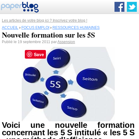
Les articles de votre blog ici ? Inscrivez votre blog !
ACCUEIL
›
FOCUS EMPLOI
›
RESSOURCES HUMAINES
Nouvelle formation sur les 5S
Publié le 19 septembre 2011 par
Assension
Save
Voici une nouvelle formation
concernant les 5 S intitulé « les 5 S