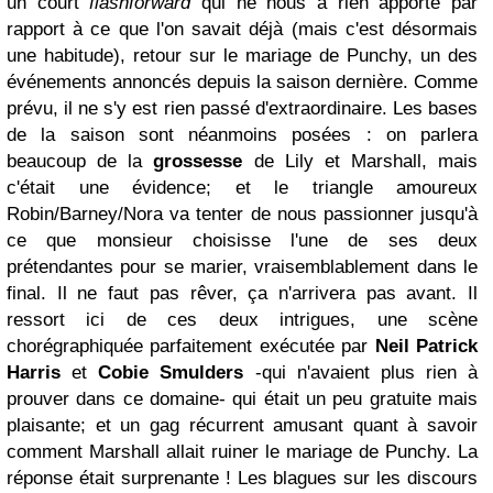
un court
flashforward
qui ne nous a rien apporté par
rapport à ce que l'on savait déjà (mais c'est désormais
une habitude), retour sur le mariage de Punchy, un des
événements annoncés depuis la saison dernière. Comme
prévu, il ne s'y est rien passé d'extraordinaire. Les bases
de la saison sont néanmoins posées : on parlera
beaucoup de la
grossesse
de Lily et Marshall, mais
c'était une évidence; et le triangle amoureux
Robin/Barney/Nora va tenter de nous passionner jusqu'à
ce que monsieur choisisse l'une de ses deux
prétendantes pour se marier, vraisemblablement dans le
final. Il ne faut pas rêver, ça n'arrivera pas avant. Il
ressort ici de ces deux intrigues, une scène
chorégraphiquée parfaitement exécutée par
Neil Patrick
Harris
et
Cobie Smulders
-qui n'avaient plus rien à
prouver dans ce domaine- qui était un peu gratuite mais
plaisante; et un gag récurrent amusant quant à savoir
comment Marshall allait ruiner le mariage de Punchy. La
réponse était surprenante ! Les blagues sur les discours