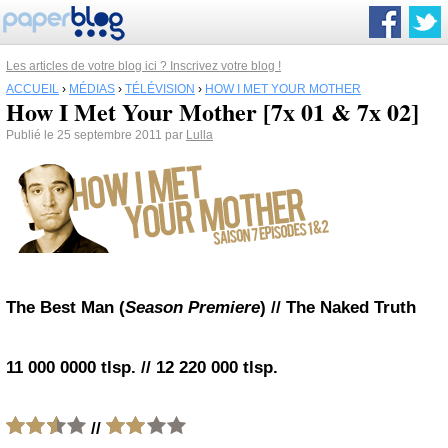
Les articles de votre blog ici ? Inscrivez votre blog !
ACCUEIL
›
MÉDIAS
›
TÉLÉVISION
›
HOW I MET YOUR MOTHER
How I Met Your Mother [7x 01 & 7x 02]
Publié le 25 septembre 2011 par
Lulla
The Best Man
(
Season Premiere
) //
The Naked Truth
11 000 0000 tlsp. // 12 220 000 tlsp.
//