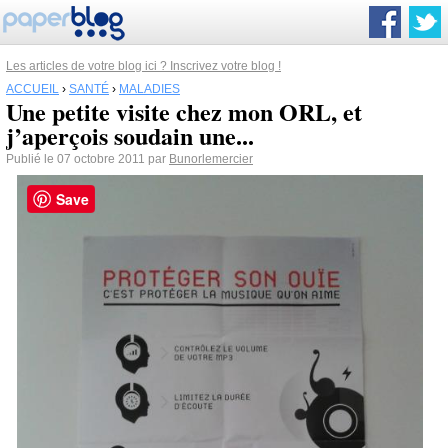
Les articles de votre blog ici ? Inscrivez votre blog !
ACCUEIL
›
SANTÉ
›
MALADIES
Une petite visite chez mon ORL, et
j’aperçois soudain une...
Publié le 07 octobre 2011 par
Bunorlemercier
Save