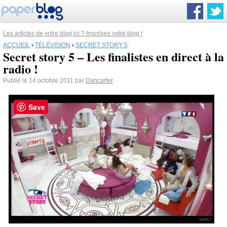
Les articles de votre blog ici ? Inscrivez votre blog !
ACCUEIL
›
TÉLÉVISION
›
SECRET STORY 5
Secret story 5 – Les finalistes en direct à la
radio !
Publié le 14 octobre 2011 par
Dancarter
Save