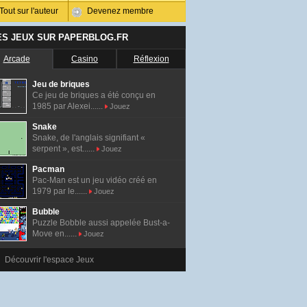
Tout sur l'auteur
Devenez membre
ES JEUX SUR PAPERBLOG.FR
Arcade
Casino
Réflexion
Jeu de briques
Ce jeu de briques a été conçu en
1985 par Alexei......
Jouez
Snake
Snake, de l'anglais signifiant «
serpent », est......
Jouez
Pacman
Pac-Man est un jeu vidéo créé en
1979 par le......
Jouez
Bubble
Puzzle Bobble aussi appelée Bust-a-
Move en......
Jouez
Découvrir l'espace Jeux