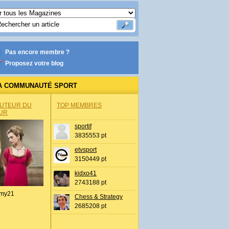
Pas encore membre ?
Proposez votre blog
A COMMUNAUTÉ SPORT
AUTEUR DU
TOP MEMBRES
UR
sportif
3835553 pt
etvsport
3150449 pt
kidxo41
2743188 pt
my21
Chess & Strategy
2685208 pt