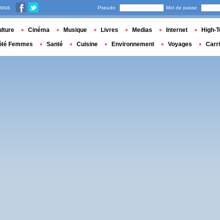
nous
Pseudo
Mot de passe
lture
Cinéma
Musique
Livres
Medias
Internet
High-T
ôté Femmes
Santé
Cuisine
Environnement
Voyages
Carr