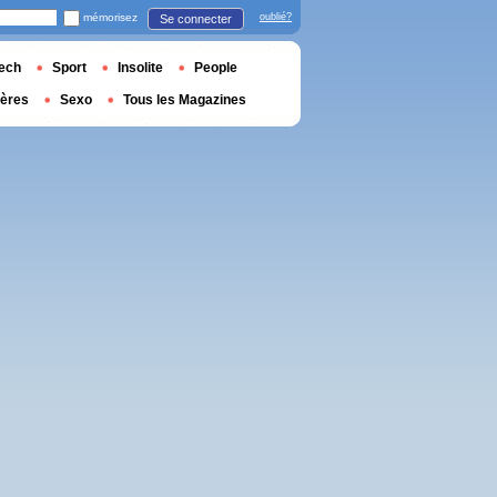
mémorisez
oublié?
Se connecter
ech
Sport
Insolite
People
ières
Sexo
Tous les Magazines