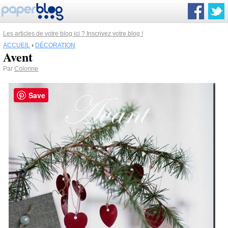
Les articles de votre blog ici ? Inscrivez votre blog !
ACCUEIL
›
DÉCORATION
Avent
Par
Colorine
Save