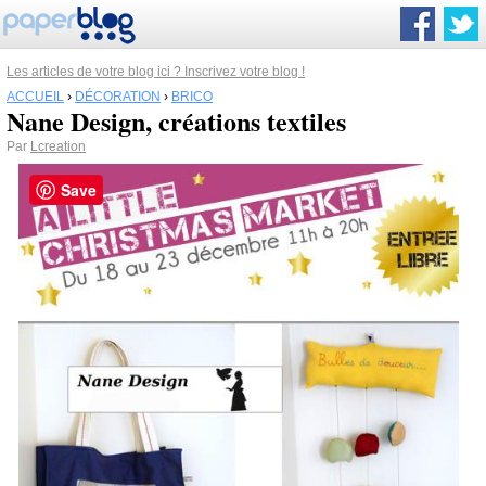
Les articles de votre blog ici ? Inscrivez votre blog !
ACCUEIL
›
DÉCORATION
›
BRICO
Nane Design, créations textiles
Par
Lcreation
Save