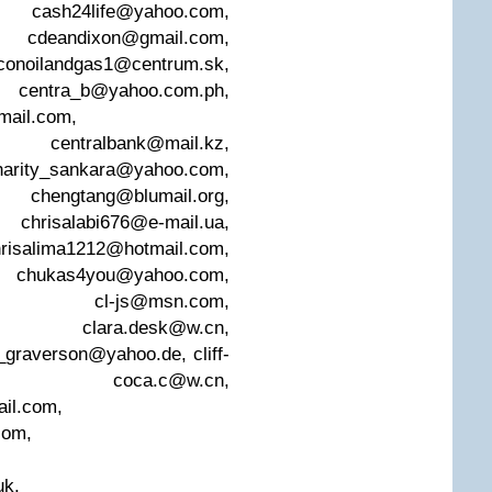
,
cash24life@yahoo.com
,
,
cdeandixon@gmail.com
,
conoilandgas1@centrum.sk
,
,
centra_b@yahoo.com.ph
,
mail.com
,
,
centralbank@mail.kz
,
harity_sankara@yahoo.com
,
,
chengtang@blumail.org
,
,
chrisalabi676@e-mail.ua
,
risalima1212@hotmail.com
,
,
chukas4you@yahoo.com
,
,
cl-js@msn.com
,
,
clara.desk@w.cn
,
k_graverson@yahoo.de
,
cliff-
,
coca.c@w.cn
,
ail.com
,
com
,
uk
,