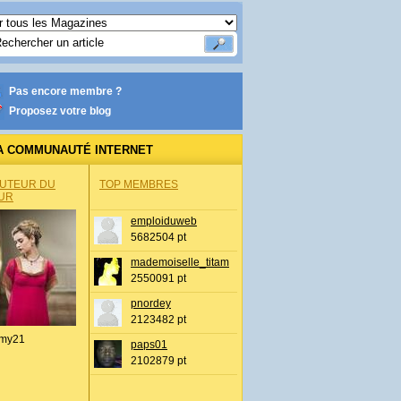
Pas encore membre ?
Proposez votre blog
A COMMUNAUTÉ INTERNET
AUTEUR DU
TOP MEMBRES
UR
emploiduweb
5682504 pt
mademoiselle_titam
2550091 pt
pnordey
2123482 pt
my21
paps01
2102879 pt