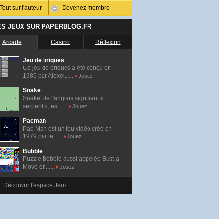
Tout sur l'auteur
Devenez membre
ES JEUX SUR PAPERBLOG.FR
Arcade
Casino
Réflexion
Jeu de briques
Ce jeu de briques a été conçu en
1985 par Alexei......
Jouez
Snake
Snake, de l'anglais signifiant «
serpent », est......
Jouez
Pacman
Pac-Man est un jeu vidéo créé en
1979 par le......
Jouez
Bubble
Puzzle Bobble aussi appelée Bust-a-
Move en......
Jouez
Découvrir l'espace Jeux