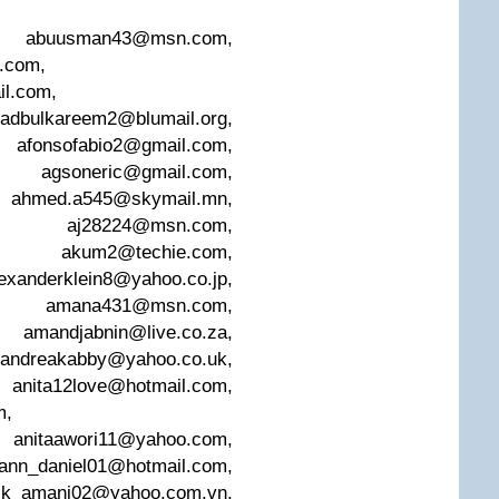
,
abuusman43@msn.com
,
l.com
,
il.com
,
adbulkareem2@blumail.org
,
,
afonsofabio2@gmail.com
,
,
agsoneric@gmail.com
,
,
ahmed.a545@skymail.mn
,
,
aj28224@msn.com
,
,
akum2@techie.com
,
lexanderklein8@yahoo.co.jp
,
,
amana431@msn.com
,
,
amandjabnin@live.co.za
,
andreakabby@yahoo.co.uk
,
,
anita12love@hotmail.com
,
m
,
,
anitaawori11@yahoo.com
,
ann_daniel01@hotmail.com
,
ck_amani02@yahoo.com.vn
,