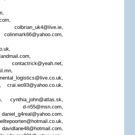
m
,
.com
,
,
colbrian_uk4@live.ie
,
,
colinmark66@yahoo.com
,
o.uk
,
andmail.com
,
,
contactrick@yeah.net
,
il.mn
,
inental_logistics@live.co.uk
,
,
crai.wo93@yahoo.co.uk
,
m
,
cynthia_john@atlas.sk
,
,
d-n55@msn.com
,
,
daniel_g4real@yahoo.com
,
relltepoorten@hotmail.co.uk
,
,
davidlane48@hotmail.com
,