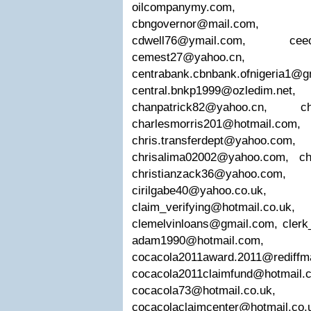
oilcompanymy.com
cbngovernor@mail.com
cdwell76@ymail.com
,
cee
cemest27@yahoo.cn
centrabank.cbnbank.ofnigeria1@g
central.bnkp1999@ozledim.net
chanpatrick82@yahoo.cn
,
c
charlesmorris201@hotmail.com
chris.transferdept@yahoo.com
chrisalima02002@yahoo.com
,
ch
christianzack36@yahoo.com
cirilgabe40@yahoo.co.uk
claim_verifying@hotmail.co.uk
clemelvinloans@gmail.com
,
cler
adam1990@hotmail.com
cocacola2011award.2011@rediffm
cocacola2011claimfund@hotmail.
cocacola73@hotmail.co.uk
,
cocacolaclaimcenter@hotmail.co.