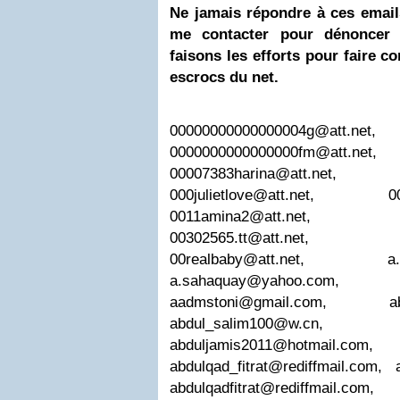
Ne jamais répondre à ces email
me contacter pour dénoncer 
faisons les efforts pour faire c
escrocs du net.
00000000000000004g@att.net
,
0000000000000000fm@att.net
00007383harina@att.net
000julietlove@att.net
,
0
0011amina2@att.net
00302565.tt@att.net
00realbaby@att.net
,
a
a.sahaquay@yahoo.com
aadmstoni@gmail.com
,
a
abdul_salim100@w.cn
abduljamis2011@hotmail.com
,
abdulqad_fitrat@rediffmail.com
,
abdulqadfitrat@rediffmail.com