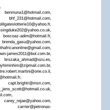
,
,
benmuna1@hotmail.com
,
,
bhf_231@hotmail.com
,
billgateslotterie10@yahoo.fr
,
ssingduke202@yahoo.co.uk
,
,
boscoaz-adim@hotmail.fr
,
,
brenda_gasu@yahoo.com
,
uthafricanonline@gmail.com
,
own-james2011@bol.com.br
,
,
brszaka_ahmad@ozu.es
,
byhiminhim@zipmail.com.br
,
tre.robert.martini@one.co.il
,
@hotmail.fr
,
,
capt.brightr@msn.com
,
t_jens_scott@hotmail.co.uk
,
il.com
,
,
carey_rejae@yahoo.com
,
,
carrier@petronas-