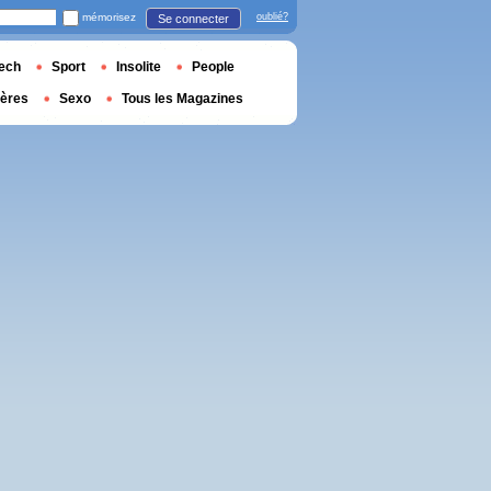
mémorisez
oublié?
Se connecter
ech
Sport
Insolite
People
ières
Sexo
Tous les Magazines