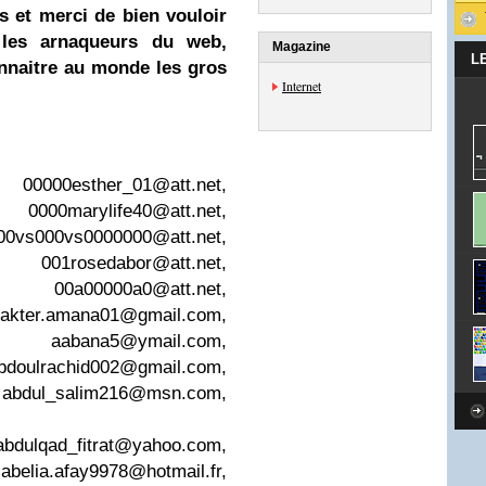
s et merci de bien vouloir
les arnaqueurs du web,
Magazine
L
onnaitre au monde les gros
Internet
,
00000esther_01@att.net
,
,
0000marylife40@att.net
,
00vs000vs0000000@att.net
,
,
001rosedabor@att.net
,
,
00a00000a0@att.net
,
.akter.amana01@gmail.com
,
,
aabana5@ymail.com
,
bdoulrachid002@gmail.com
,
,
abdul_salim216@msn.com
,
abdulqad_fitrat@yahoo.com
,
,
abelia.afay9978@hotmail.fr
,