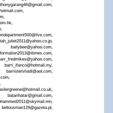
thonygarang46@gmail.com
,
@hotmail.com
,
om
,
com.hk
,
m
,
tmdepartment500@live.com
,
ttah_juliet2011@yahoo.co.jp
,
,
bailybee@yahoo.com
,
nformation2013@itimes.com
,
barr_fredmikes@yahoo.com
,
,
barri_ifanco@hotmail.my
,
,
barristershadi@aol.com
,
.com
,
,
asilergreene@hotmail.co.uk
,
,
batarihatar@gmail.com
,
ohammed2011@skymail.mn
,
,
bellousman129@gazeta.pl
,