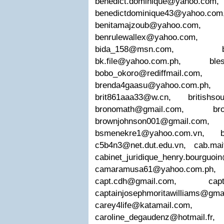
benedict.dominique@yahoo.com
,
benedictdominique43@yahoo.com
benitamajzoub@yahoo.com
benrulewallex@yahoo.com
bida_158@msn.com
,
bk.file@yahoo.com.ph
,
ble
bobo_okoro@rediffmail.com
brenda4gaasu@yahoo.com.ph
brit861aaa33@w.cn
,
britishso
bronomath@gmail.com
,
br
brownjohnson001@gmail.com
bsmenekre1@yahoo.com.vn
,
c5b4n3@net.dut.edu.vn
,
cab.mai
cabinet_juridique_henry.bourguoin
camaramusa61@yahoo.com.ph
capt.cdh@gmail.com
,
cap
captainjosephmoritawilliams@gma
carey4life@katamail.com
caroline_degaudenz@hotmail.fr