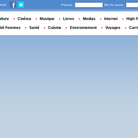
nous
Pseudo
Mot de passe
lture
Cinéma
Musique
Livres
Medias
Internet
High-T
ôté Femmes
Santé
Cuisine
Environnement
Voyages
Carr