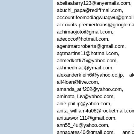
abeliaafarry123@anyemails.com
,
abuchi_papa@rediffmail.com
accountifeomadiagwuagwu@gmai
accounts.premierloans@googlema
achimaojoto@gmail.com
,
adecoco@hotmail.com
agentmarxroberts@gmail.com
agtmartins11@hotmail.com
ahmedkoffi75@yahoo.com
akhmedmac@ymail.com
alexanderklein6@yahoo.co.jp
,
a
all4loan@live.com
amanda_atif202@yahoo.com
aminata_luv@yahoo.com
,
anie.phillip@yahoo.com
anita_william4u06@rocketmail.co
anitaawori111@gmail.com
ann55_4u@yahoo.com
,
annagates46@gmail.com
,
anni