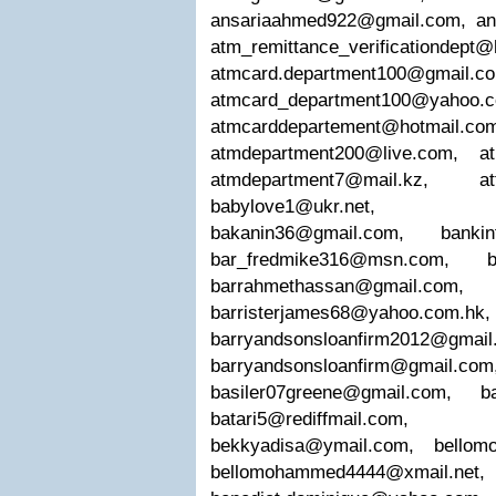
ansariaahmed922@gmail.com
,
an
atm_remittance_verificationdept
atmcard.department100@gmail.c
atmcard_department100@yahoo.
atmcarddepartement@hotmail.co
atmdepartment200@live.com
,
a
atmdepartment7@mail.kz
,
a
babylove1@ukr.net
bakanin36@gmail.com
,
banki
bar_fredmike316@msn.com
,
barrahmethassan@gmail.com
barristerjames68@yahoo.com.hk
barryandsonsloanfirm2012@gmail
barryandsonsloanfirm@gmail.com
basiler07greene@gmail.com
,
b
batari5@rediffmail.com
bekkyadisa@ymail.com
,
bellom
bellomohammed4444@xmail.net