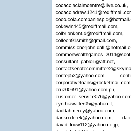
cocacolaclaimcentre@live.co.uk
,
cocacoladraw.1241@rediffmail.co
coco.cola.companiesplc@hotmail
cokewin445@rediffmail.com
colbriankent.d@rediffmail.com
colleen91smith@gmail.com
,
commissionerjohn.dalli@hotmail.c
commonwealthgames_2014@scotl
consultant_pablo1@att.net
contactsenatecommittee2@skyma
contep53@yahoo.com
,
cont
corporativeloans@rocketmail.com
cruz00691@yahoo.com.ph
,
customer_service076@yahoo.co
cynthiawalter05@yahoo.it
daddahmercy@yahoo.com
danko.derek@yahoo.com
,
dar
david_louw112@yahoo.co.jp