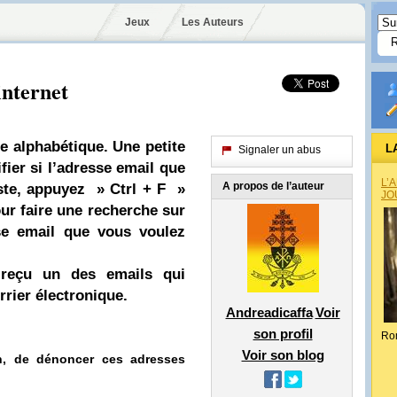
Jeux
Les Auteurs
internet
e alphabétique. Une petite
L
Signaler un abus
fier si l’adresse email que
L’
A propos de l’auteur
iste, appuyez » Ctrl + F »
JO
ur faire une recherche sur
sse email que vous voulez
 reçu un des emails qui
rier électronique.
Andreadicaffa
Voir
son profil
Ro
Voir son blog
n, de dénoncer ces adresses