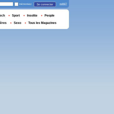
mémorisez
oublié?
Se connecter
ech
Sport
Insolite
People
ières
Sexo
Tous les Magazines