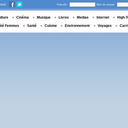
nous
Pseudo
Mot de passe
lture
Cinéma
Musique
Livres
Medias
Internet
High-T
ôté Femmes
Santé
Cuisine
Environnement
Voyages
Carr