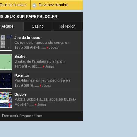
Tout sur l'auteur
Devenez membre
ES JEUX SUR PAPERBLOG.FR
Arcade
Casino
Réflexion
Jeu de briques
Ce jeu de briques a été conçu en
1985 par Alexei......
Jouez
Snake
Snake, de l'anglais signifiant «
serpent », est......
Jouez
Pacman
Pac-Man est un jeu vidéo créé en
1979 par le......
Jouez
Bubble
Puzzle Bobble aussi appelée Bust-a-
Move en......
Jouez
Découvrir l'espace Jeux