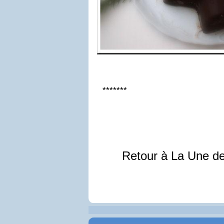
*
*
*
*
*
*
*
Retour à La Une d