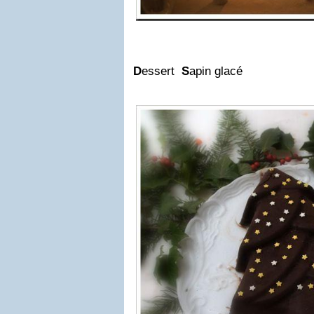
D
essert
S
apin glacé