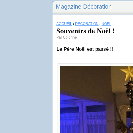
Magazine Décoration
ACCUEIL
›
DÉCORATION
›
NOËL
Souvenirs de Noël !
Par
Colorine
L
e
P
ère
N
oël est passé !!