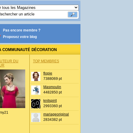
Pas encore membre ?
Proposez votre blog
A COMMUNAUTÉ DÉCORATION
AUTEUR DU
TOP MEMBRES
UR
flopie
7388069 pt
Masmoulin
4482850 pt
knitspirit
2993360 pt
my21
mariageoriginal
2834382 pt