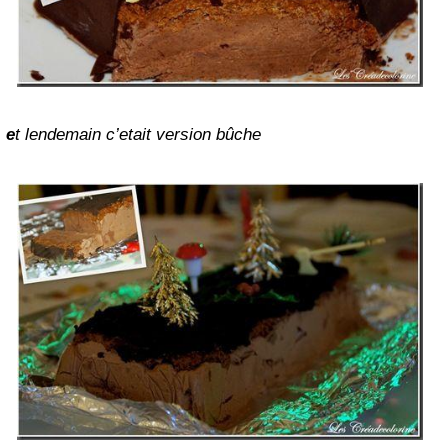
e
t lendemain c’etait version bûche