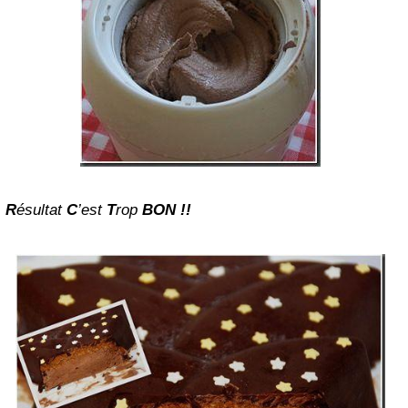
R
ésultat
C
’est
T
rop
BON !!