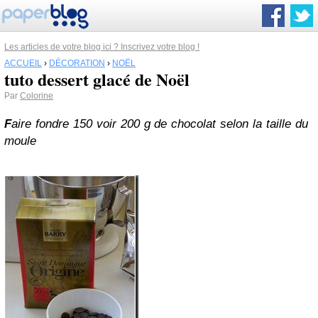
Les articles de votre blog ici ? Inscrivez votre blog !
ACCUEIL
›
DÉCORATION
›
NOËL
tuto dessert glacé de Noël
Par
Colorine
F
aire fondre 150 voir 200 g de chocolat selon la taille du
moule