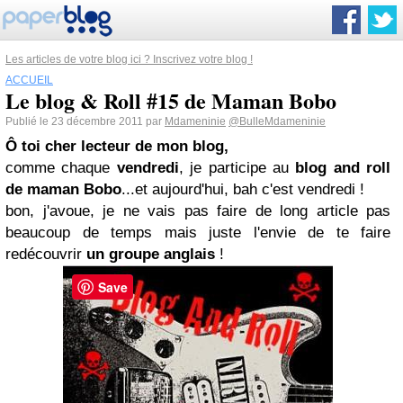
Les articles de votre blog ici ? Inscrivez votre blog !
ACCUEIL
Le blog & Roll #15 de Maman Bobo
Publié le 23 décembre 2011 par
Mdameninie
@BulleMdameninie
Ô toi cher lecteur de mon blog,
comme chaque
vendredi
, je participe au
blog and roll
de maman Bobo
...et aujourd'hui, bah c'est vendredi !
bon, j'avoue, je ne vais pas faire de long article pas
beaucoup de temps mais juste l'envie de te faire
redécouvrir
un groupe anglais
!
Save