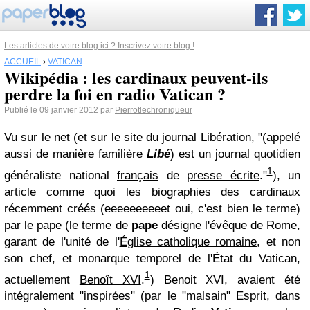
Les articles de votre blog ici ? Inscrivez votre blog !
ACCUEIL
›
VATICAN
Wikipédia : les cardinaux peuvent-ils
perdre la foi en radio Vatican ?
Publié le 09 janvier 2012 par
Pierrotlechroniqueur
Vu sur le net (et sur le site du journal Libération, "(appelé
aussi de manière familière
Libé
) est un journal quotidien
1
généraliste national
français
de
presse écrite
."
), un
article comme quoi les biographies des cardinaux
récemment créés (eeeeeeeeeet oui, c'est bien le terme)
par le pape (le terme de
pape
désigne l'évêque de Rome,
garant de l'unité de l'
Église catholique romaine
, et non
son chef, et monarque temporel de l'État du Vatican,
1
actuellement
Benoît XVI
.
) Benoit XVI, avaient été
intégralement "inspirées" (par le "malsain" Esprit, dans