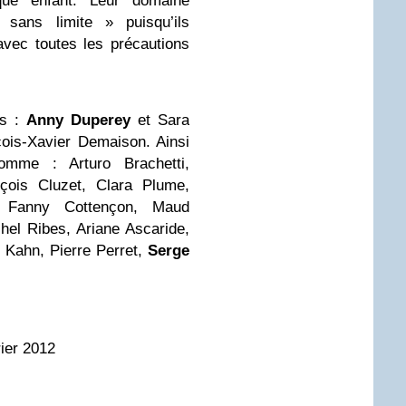
que enfant. Leur domaine
« sans limite » puisqu’ils
 avec toutes les précautions
es :
Anny Duperey
et Sara
çois-Xavier Demaison. Ainsi
mme : Arturo Brachetti,
nçois Cluzet, Clara Plume,
l, Fanny Cottençon, Maud
hel Ribes, Ariane Ascaride,
 Kahn, Pierre Perret,
Serge
rier 2012