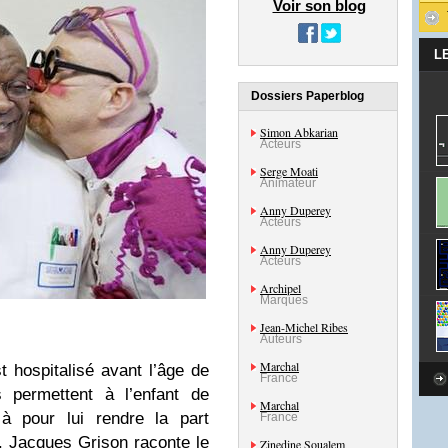
Voir son blog
L
Dossiers Paperblog
Simon Abkarian
Acteurs
Serge Moati
Animateur
Anny Duperey
Acteurs
Anny Duperey
Acteurs
Archipel
Marques
Jean-Michel Ribes
Auteurs
Marchal
 hospitalisé avant l’âge de
France
 permettent à l’enfant de
Marchal
là pour lui rendre la part
France
al. Jacques Grison raconte le
Zinedine Soualem