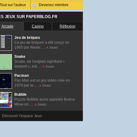
Tout sur l'auteur
Devenez membre
ES JEUX SUR PAPERBLOG.FR
Arcade
Casino
Réflexion
Jeu de briques
Ce jeu de briques a été conçu en
1985 par Alexei......
Jouez
Snake
Snake, de l'anglais signifiant «
serpent », est......
Jouez
Pacman
Pac-Man est un jeu vidéo créé en
1979 par le......
Jouez
Bubble
Puzzle Bobble aussi appelée Bust-a-
Move en......
Jouez
Découvrir l'espace Jeux