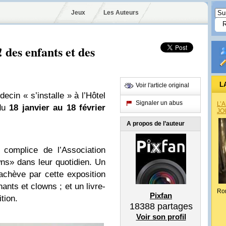
Jeux
Les Auteurs
es enfants et des
L
Voir l'article original
ecin « s’installe » à l’Hôtel
Signaler un abus
L’
 du
18 janvier au 18 février
JO
A propos de l’auteur
 complice de l’Association
wns» dans leur quotidien. Un
achève par cette exposition
ants et clowns ; et un livre-
Ro
Pixfan
tion.
18388
partages
Voir son profil