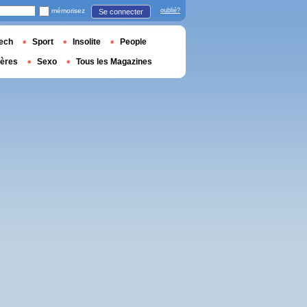
mémorisez
oublié?
Se connecter
ech
Sport
Insolite
People
ières
Sexo
Tous les Magazines