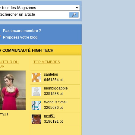
Pas encore membre ?
Proposez votre blog
A COMMUNAUTÉ HIGH TECH
AUTEUR DU
TOP MEMBRES
UR
santelog
6461364 pt
monblgoapple
3351588 pt
World Is Small
3265686 pt
my21
next51
3196191 pt