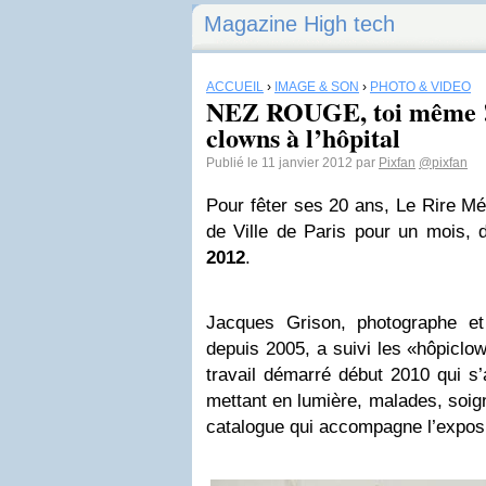
Magazine High tech
ACCUEIL
›
IMAGE & SON
›
PHOTO & VIDÉO
NEZ ROUGE, toi même ! d
clowns à l’hôpital
Publié le 11 janvier 2012 par
Pixfan
@pixfan
Pour fêter ses 20 ans, Le Rire Méd
de Ville de Paris pour un mois,
2012
.
Jacques Grison, photographe et
depuis 2005, a suivi les «hôpiclo
travail démarré début 2010 qui s’
mettant en lumière, malades, soign
catalogue qui accompagne l’exposi