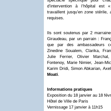
spectacle spécifique pour cha
d’intervention à l’hôpital est 
travaillent jusqu’en zone stérile,
requises.
Ils sont soutenus par 2 marrain
Giraudeau, par un parrain : Fran
que par des ambassadeurs co
Zinedine Soualem, Clarika, Fra
Julie Ferrier, Olivier Marcha
Fontenoy, Marie Nimier, Jean-Mic
Karim Dridi, Simon Abkarian, Axel
Moati
.
Informations pratiques
Exposition du 18 janvier au 18 fév
Hôtel de Ville de Paris
Vernissage 17 janvier à 11h15