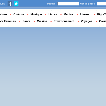
nous
Pseudo
Mot de passe
lture
Cinéma
Musique
Livres
Medias
Internet
High-T
ôté Femmes
Santé
Cuisine
Environnement
Voyages
Carr