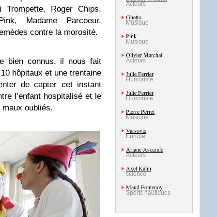
Acteurs
i Trompette, Roger Chips,
Ghetto
 Pink, Madame Parcoeur,
Musique
remèdes contre la morosité.
Pink
Musique
Olivier Marchal
e bien connus, il nous fait
Acteurs
10 hôpitaux et une trentaine
Julie Ferrier
Humoriste
enter de capter cet instant
Julie Ferrier
tre l’enfant hospitalisé et le
Humoriste
s maux oubliés.
Pierre Perret
Musique
Varsovie
Europe
Ariane Ascaride
Acteurs
Axel Kahn
science
Maud Fontenoy
Sports nautiques