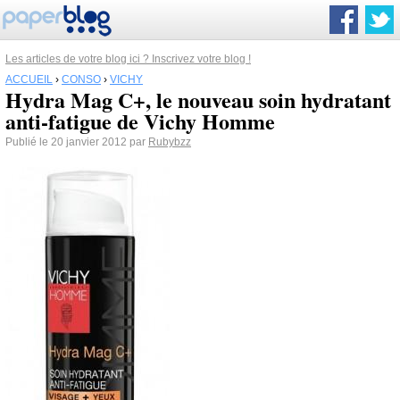
Les articles de votre blog ici ? Inscrivez votre blog !
ACCUEIL
›
CONSO
›
VICHY
Hydra Mag C+, le nouveau soin hydratant
anti-fatigue de Vichy Homme
Publié le 20 janvier 2012 par
Rubybzz