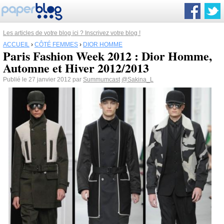
Les articles de votre blog ici ? Inscrivez votre blog !
ACCUEIL
›
CÔTÉ FEMMES
›
DIOR HOMME
Paris Fashion Week 2012 : Dior Homme,
Automne et Hiver 2012/2013
Publié le 27 janvier 2012 par
Summumcast
@Sakina_L