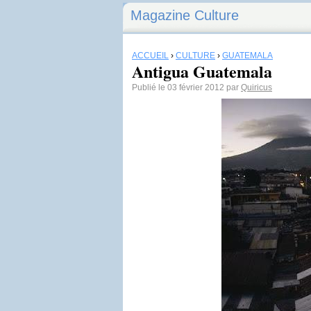
Magazine Culture
ACCUEIL
›
CULTURE
›
GUATEMALA
Antigua Guatemala
Publié le 03 février 2012 par
Quiricus