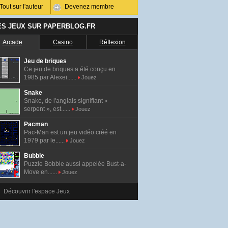
Tout sur l'auteur
Devenez membre
ES JEUX SUR PAPERBLOG.FR
Arcade
Casino
Réflexion
Jeu de briques
Ce jeu de briques a été conçu en
1985 par Alexei......
Jouez
Snake
Snake, de l'anglais signifiant «
serpent », est......
Jouez
Pacman
Pac-Man est un jeu vidéo créé en
1979 par le......
Jouez
Bubble
Puzzle Bobble aussi appelée Bust-a-
Move en......
Jouez
Découvrir l'espace Jeux