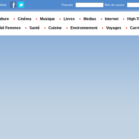
nous
Pseudo
Mot de passe
lture
Cinéma
Musique
Livres
Medias
Internet
High-T
ôté Femmes
Santé
Cuisine
Environnement
Voyages
Carr