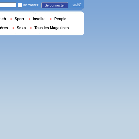
mémorisez
oublié?
Se connecter
ech
Sport
Insolite
People
ières
Sexo
Tous les Magazines