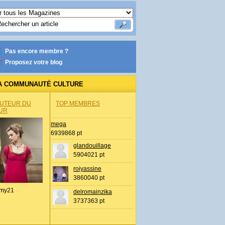
Pas encore membre ?
Proposez votre blog
A COMMUNAUTÉ CULTURE
AUTEUR DU
TOP MEMBRES
UR
mega
6939868 pt
glandouillage
5904021 pt
roiyassine
3860040 pt
my21
delromainzika
3737363 pt