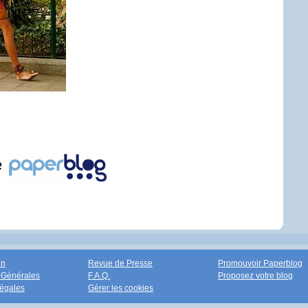
e
on
Revue de Presse
Promouvoir Paperblog
 Générales
F.A.Q.
Proposez votre blog
égales
Gérer les cookies