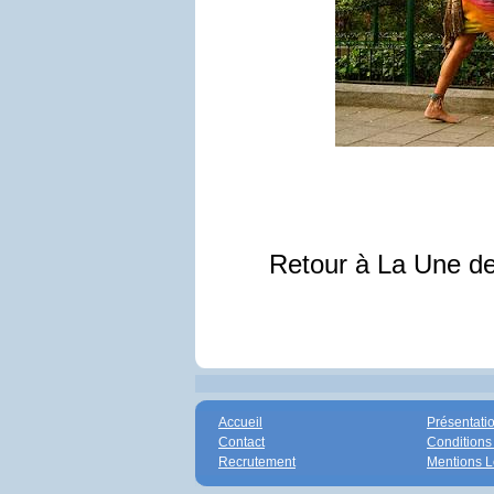
Retour à La Une d
Accueil
Présentati
Contact
Conditions
Recrutement
Mentions L