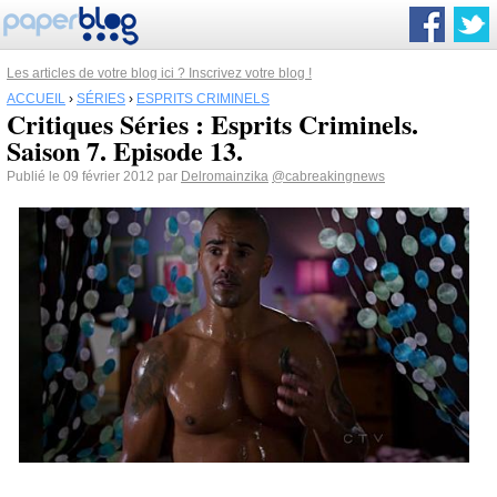
Les articles de votre blog ici ? Inscrivez votre blog !
ACCUEIL
›
SÉRIES
›
ESPRITS CRIMINELS
Critiques Séries : Esprits Criminels.
Saison 7. Episode 13.
Publié le 09 février 2012 par
Delromainzika
@cabreakingnews