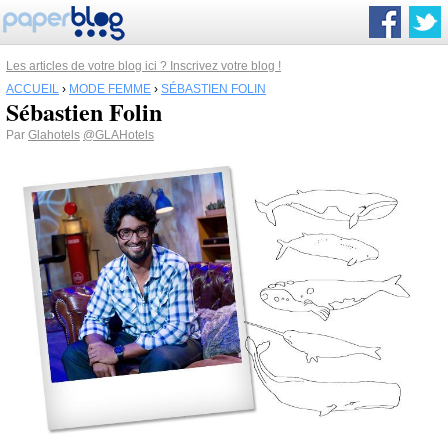
Les articles de votre blog ici ? Inscrivez votre blog !
ACCUEIL
›
MODE FEMME
›
SÉBASTIEN FOLIN
Sébastien Folin
Par
Glahotels
@GLAHotels