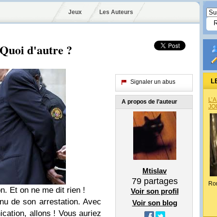
Jeux
Les Auteurs
Quoi d'autre ?
L
Signaler un abus
L’
A propos de l’auteur
JO
Mtislav
79
partages
Ro
n. Et on ne me dit rien !
Voir son profil
enu de son arrestation. Avec
Voir son blog
tion, allons ! Vous auriez