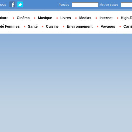
nous
Pseudo
Mot de passe
lture
Cinéma
Musique
Livres
Medias
Internet
High-T
ôté Femmes
Santé
Cuisine
Environnement
Voyages
Carr