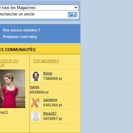
Pas encore membre ?
Proposez votre blog
ES COMMUNAUTÉS
AUTEUR DU
TOP MEMBRES
UR
flopie
7388069 pt
mega
6939868 pt
santelog
6461364 pt
my21
theau87
5978957 pt