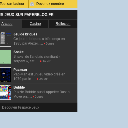
Tout sur l'auteur
Devenez membre
ES JEUX SUR PAPERBLOG.FR
Arcade
Casino
Réflexion
Jeu de briques
Ce jeu de briques a été conçu en
1985 par Alexei......
Jouez
Snake
Snake, de l'anglais signifiant «
serpent », est......
Jouez
Pacman
Pac-Man est un jeu vidéo créé en
1979 par le......
Jouez
Bubble
Puzzle Bobble aussi appelée Bust-a-
Move en......
Jouez
Découvrir l'espace Jeux