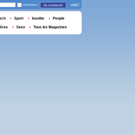
mémorisez
oublié?
Se connecter
ech
Sport
Insolite
People
ières
Sexo
Tous les Magazines