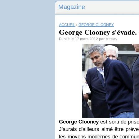
Magazine
ACCUEIL
›
GEORGE CLOONEY
George Clooney s'évade. 
Publié le 17 mars 2012 par
Mtislav
George Clooney
est sorti de priso
J'aurais d'ailleurs aimé être prév
les moyens modernes de communica