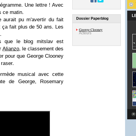
élégramme. Une lettre ! Avec
is ce matin.
L
Dossier Paperblog
 aurait pu m'avertir du fait
ça fait plus de 50 ans. Les
George Clooney
Acteurs
l.
s que le blog mitslav est
ar
Alianzo
, le classement des
er pour que George Clooney
 raser.
ermède musical avec cette
ante de George, Rosemary