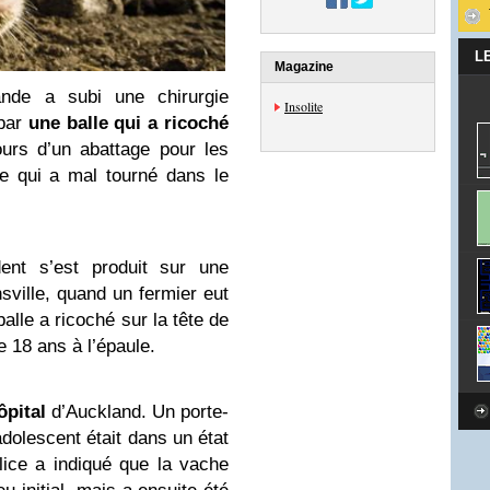
L
Magazine
ande a subi une chirurgie
Insolite
 par
une balle qui a ricoché
rs d’un abattage pour les
e qui a mal tourné dans le
nt s’est produit sur ​​une
ville, quand un fermier eut
alle a ricoché sur la tête de
e 18 ans à l’épaule.
ôpital
d’Auckland. Un porte-
’adolescent était dans un état
olice a indiqué que la vache