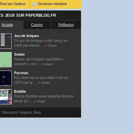
Tout sur l'auteur
Devenez membre
ES JEUX SUR PAPERBLOG.FR
Arcade
Casino
Réflexion
Jeu de briques
Ce jeu de briques a été conçu en
1985 par Alexei......
Jouez
Snake
Snake, de l'anglais signifiant «
serpent », est......
Jouez
Pacman
Pac-Man est un jeu vidéo créé en
1979 par le......
Jouez
Bubble
Puzzle Bobble aussi appelée Bust-a-
Move en......
Jouez
Découvrir l'espace Jeux