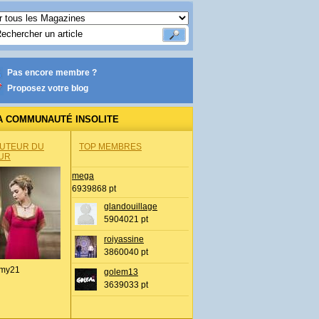
Pas encore membre ?
Proposez votre blog
A COMMUNAUTÉ INSOLITE
AUTEUR DU
TOP MEMBRES
UR
mega
6939868 pt
glandouillage
5904021 pt
roiyassine
3860040 pt
my21
golem13
3639033 pt