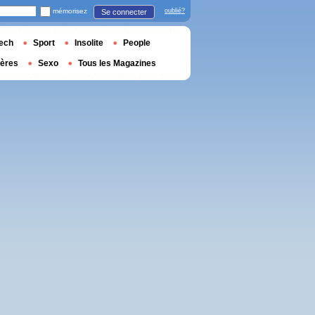
mémorisez
oublié?
Se connecter
ech
Sport
Insolite
People
ières
Sexo
Tous les Magazines