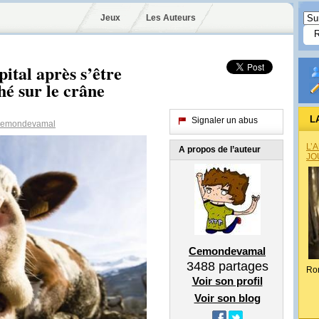
Jeux
Les Auteurs
pital après s’être
hé sur le crâne
L
Signaler un abus
emondevamal
L’
A propos de l’auteur
JO
Cemondevamal
3488
partages
Ro
Voir son profil
Voir son blog