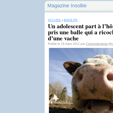
Magazine Insolite
ACCUEIL
›
INSOLITE
Un adolescent part à l’hô
pris une balle qui a ricoc
d’une vache
Publié le 19 mars 2012 par
Cemondevamal
@c