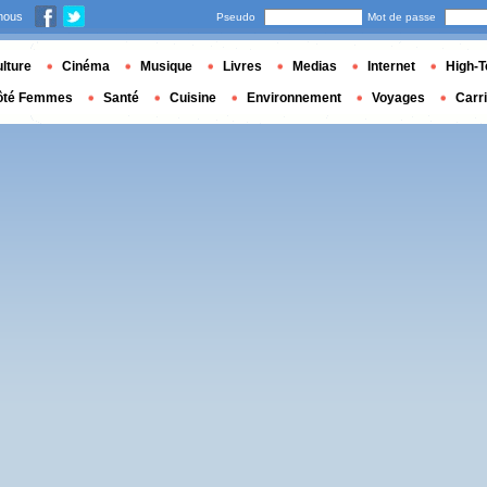
nous
Pseudo
Mot de passe
lture
Cinéma
Musique
Livres
Medias
Internet
High-T
ôté Femmes
Santé
Cuisine
Environnement
Voyages
Carr