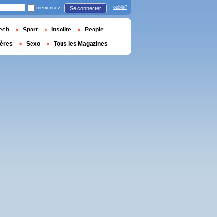
mémorisez
oublié?
Se connecter
ech
Sport
Insolite
People
ières
Sexo
Tous les Magazines