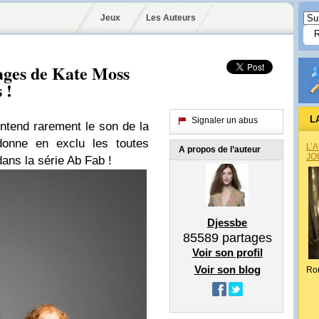
Jeux
Les Auteurs
ages de Kate Moss
 !
L
Signaler un abus
entend rarement le son de la
donne en exclu les toutes
L’
A propos de l’auteur
JO
dans la série Ab Fab !
Djessbe
85589
partages
Voir son profil
Voir son blog
Ro