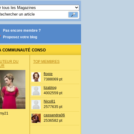
Pas encore membre ?
Proposez votre blog
A COMMUNAUTÉ CONSO
AUTEUR DU
TOP MEMBRES
UR
flopie
7388069 pt
lizablog
4002559 pt
Nico81
2577635 pt
my21
cassandra06
2536582 pt