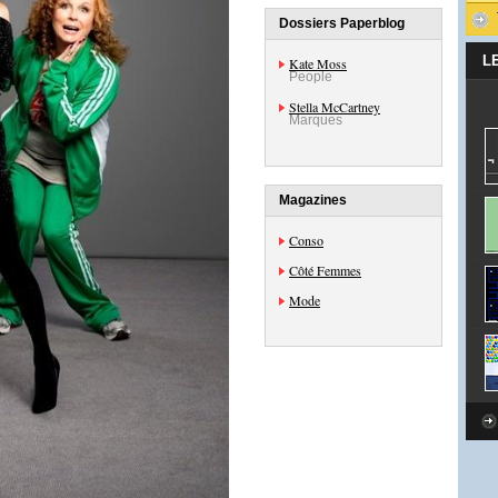
Dossiers Paperblog
L
Kate Moss
People
Stella McCartney
Marques
Magazines
Conso
Côté Femmes
Mode