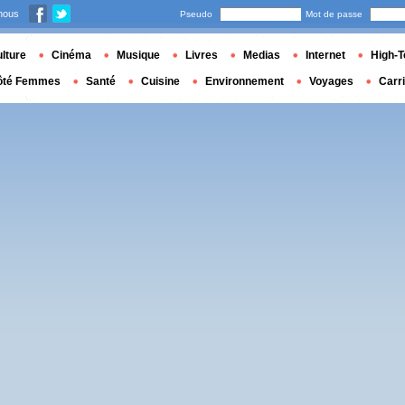
nous
Pseudo
Mot de passe
lture
Cinéma
Musique
Livres
Medias
Internet
High-T
ôté Femmes
Santé
Cuisine
Environnement
Voyages
Carr