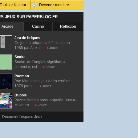
Tout sur l'auteur
Devenez membre
ES JEUX SUR PAPERBLOG.FR
Arcade
Casino
Réflexion
Jeu de briques
Ce jeu de briques a été conçu en
1985 par Alexei......
Jouez
Snake
Snake, de l'anglais signifiant «
serpent », est......
Jouez
Pacman
Pac-Man est un jeu vidéo créé en
1979 par le......
Jouez
Bubble
Puzzle Bobble aussi appelée Bust-a-
Move en......
Jouez
Découvrir l'espace Jeux