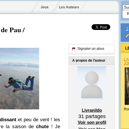
Jeux
Les Auteurs
 de Pau /
L
Signaler un abus
L’
A propos de l’auteur
JO
Ro
Livranildo
31
partages
ndissant
et peu de vent ! les
Voir son profil
re la saison de
chute
! Je