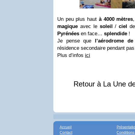
Un peu plus haut
à 4000 mètres
magique
avec le
soleil
/
ciel
de 
Pyrénées
en face…
splendide
!
Je pense que
l’aérodrome de 
résidence secondaire pendant pas
Plus d’infos
ici
Retour à La Une d
Accueil
Présentati
Contact
Conditions