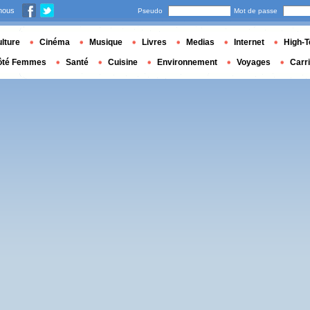
nous
Pseudo
Mot de passe
lture
Cinéma
Musique
Livres
Medias
Internet
High-T
ôté Femmes
Santé
Cuisine
Environnement
Voyages
Carr