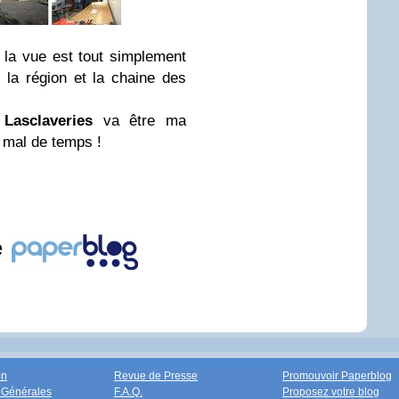
, la vue est tout simplement
la région et la chaine des
Lasclaveries
va être ma
 mal de temps !
e
on
Revue de Presse
Promouvoir Paperblog
 Générales
F.A.Q.
Proposez votre blog