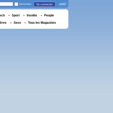
mémorisez
oublié?
Se connecter
ech
Sport
Insolite
People
ières
Sexo
Tous les Magazines