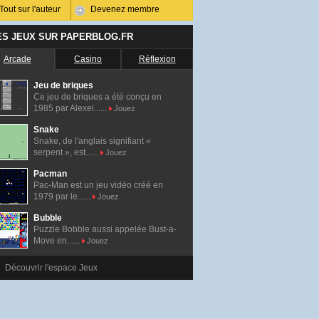
Tout sur l'auteur
Devenez membre
ES JEUX SUR PAPERBLOG.FR
Arcade
Casino
Réflexion
Jeu de briques
Ce jeu de briques a été conçu en
1985 par Alexei......
Jouez
Snake
Snake, de l'anglais signifiant «
serpent », est......
Jouez
Pacman
Pac-Man est un jeu vidéo créé en
1979 par le......
Jouez
Bubble
Puzzle Bobble aussi appelée Bust-a-
Move en......
Jouez
Découvrir l'espace Jeux