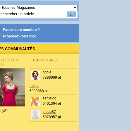
Pas encore membre ?
Proposez votre blog
ES COMMUNAUTÉS
AUTEUR DU
TOP MEMBRES
UR
flopie
7388069 pt
mega
6939868 pt
santelog
6461364 pt
my21
theau87
5978957 pt