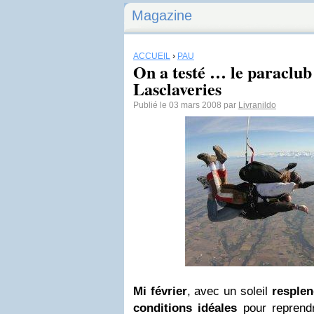
Magazine
ACCUEIL
›
PAU
On a testé … le paraclub
Lasclaveries
Publié le 03 mars 2008 par
Livranildo
Mi
février
, avec un soleil
resple
conditions idéales
pour reprend