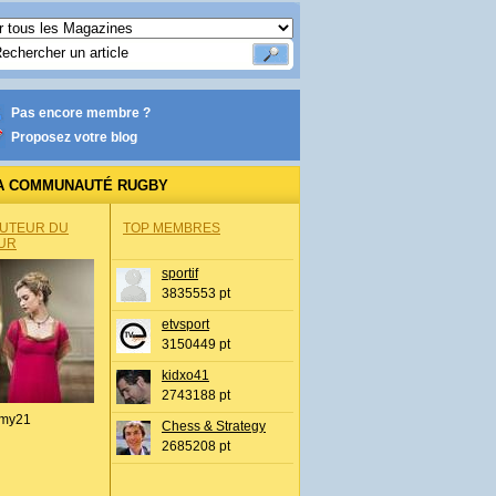
Pas encore membre ?
Proposez votre blog
A COMMUNAUTÉ RUGBY
AUTEUR DU
TOP MEMBRES
UR
sportif
3835553 pt
etvsport
3150449 pt
kidxo41
2743188 pt
my21
Chess & Strategy
2685208 pt