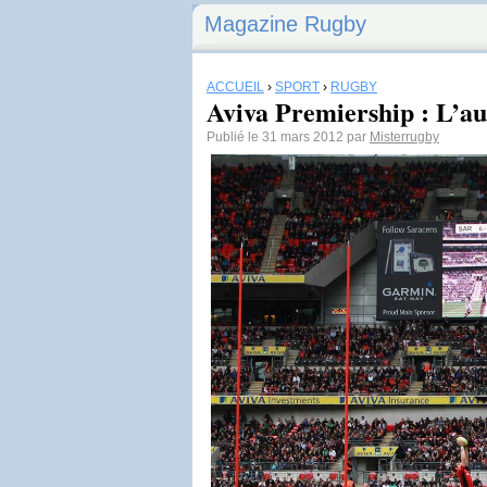
Magazine Rugby
ACCUEIL
›
SPORT
›
RUGBY
Aviva Premiership : L’a
Publié le 31 mars 2012 par
Misterrugby