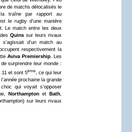
re de matchs délocalisés le
a traîne par rapport au
est le rugby d’une manière
t. Le match entre les deux
e des
Quins
sur leurs rivaux
l s’agissait d’un match au
occupent respectivement la
ette
Aviva Premiership
. Les
 de surprendre leur monde :
ème
 11 et sont 5
, ce qui leur
r l’année prochaine la grande
choc qui voyait s’opposer
ope,
Northampton
et
Bath
,
rthampton) sur leurs rivaux