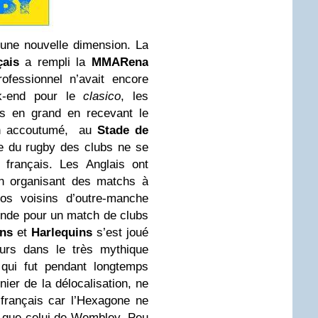
 une nouvelle dimension. La
çais
a rempli la
MMARena
ofessionnel n’avait encore
-end pour le
clasico
, les
es en grand en recevant le
 accoutumé, au
Stade de
e du rugby des clubs ne se
 français. Les Anglais ont
en organisant des matchs à
os voisins d’outre-manche
onde pour un match de clubs
ens
et
Harlequins
s’est joué
urs dans le très mythique
 qui fut pendant longtemps
nier de la délocalisation, ne
 français car l’Hexagone ne
 que celui de Wembley. Peu