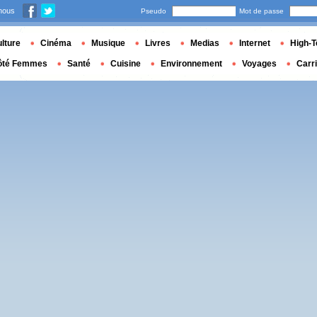
nous
Pseudo
Mot de passe
lture
Cinéma
Musique
Livres
Medias
Internet
High-T
ôté Femmes
Santé
Cuisine
Environnement
Voyages
Carr