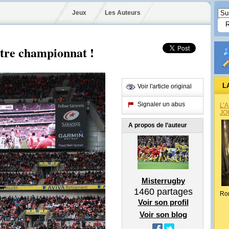
Jeux
Les Auteurs
utre championnat !
L
Voir l'article original
Signaler un abus
L’
JO
A propos de l’auteur
Misterrugby
1460
partages
Ro
Voir son profil
Voir son blog