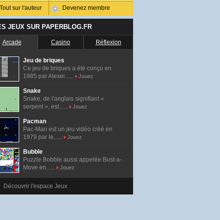
Tout sur l'auteur
Devenez membre
ES JEUX SUR PAPERBLOG.FR
Arcade
Casino
Réflexion
Jeu de briques
Ce jeu de briques a été conçu en
1985 par Alexei......
Jouez
Snake
Snake, de l'anglais signifiant «
serpent », est......
Jouez
Pacman
Pac-Man est un jeu vidéo créé en
1979 par le......
Jouez
Bubble
Puzzle Bobble aussi appelée Bust-a-
Move en......
Jouez
Découvrir l'espace Jeux