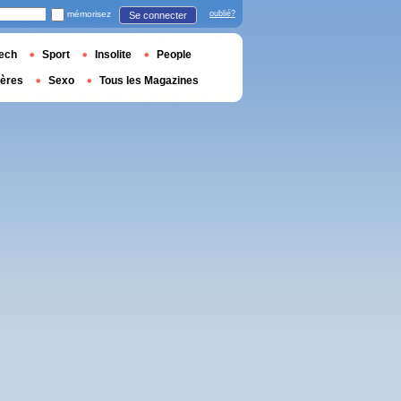
mémorisez
oublié?
Se connecter
ech
Sport
Insolite
People
ières
Sexo
Tous les Magazines