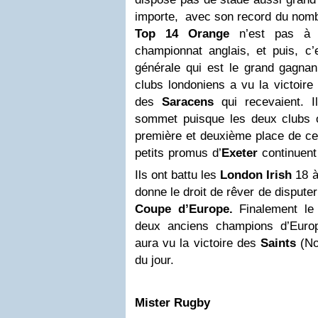
importe, avec son record du nomb
Top 14 Orange
n’est pas à l
championnat anglais, et puis, c’
générale qui est le grand gagnan
clubs londoniens a vu la victoir
des
Saracens
qui recevaient. I
sommet puisque les deux clubs 
première et deuxième place de c
petits promus d’
Exeter
continuent
Ils ont battu les
London
Irish
18 à
donne le droit de rêver de dispute
Coupe d’Europe.
Finalement le 
deux anciens champions d’Eur
aura vu la victoire des
Saints
(No
du jour.
Mister Rugby