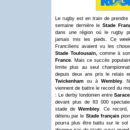
Le rugby est en train de prendre
semaine dernière le
Stade Fran
dans une région où le rugby pr
jamais mis les pieds. Ce week
Franciliens avaient vu les chos
Stade Toulousain,
comme à son
France
. Mais ce succès populair
limite plus au seul championnat
depuis deux ans pris le relais 
Twickenham
ou à
Wembley
. N
viennent de battre le record du m
: Le derby londonien entre
Sarac
devant plus de 83 000 spectate
stade de
Wembley
. Ce record,
détenu par le
Stade français
pion
pourra plus être battu sur le sol
dispose pas de stade aussi grand