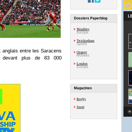
L
Dossiers Paperblog
Wembley
Europe
Twickenham
Sports
anglais entre les Saracens
Orange
Mobiles
devant plus de 83 000
London
Europe
Magazines
Rugby
Sport