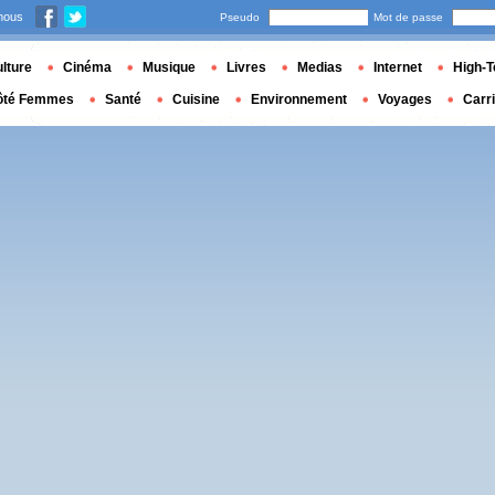
nous
Pseudo
Mot de passe
lture
Cinéma
Musique
Livres
Medias
Internet
High-T
ôté Femmes
Santé
Cuisine
Environnement
Voyages
Carr