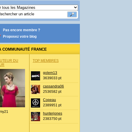
Pas encore membre ?
Proposez votre blog
A COMMUNAUTÉ FRANCE
AUTEUR DU
TOP MEMBRES
UR
golem13
3639033 pt
cassandra06
2536582 pt
Copeau
2389951 pt
my21
hunterjones
2383750 pt