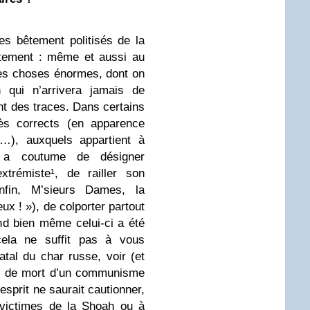
s bêtement politisés de la
ustement : même et aussi au
e des choses énormes, dont on
n qui n’arrivera jamais de
nt des traces. Dans certains
rès corrects (en apparence
r…), auxquels appartient à
on a coutume de désigner
xtrémiste¹, de railler son
fin, M’sieurs Dames, la
eux ! »), de colporter partout
d bien même celui-ci a été
 cela ne suffit pas à vous
atal du char russe, voir (et
ns de mort d’un communisme
sprit ne saurait cautionner,
 victimes de la Shoah ou à