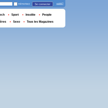
mémorisez
oublié?
Se connecter
ech
Sport
Insolite
People
ières
Sexo
Tous les Magazines