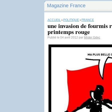
Magazine France
ACCUEIL
›
POLITIQUE
›
FRANCE
une invasion de fourmis r
printemps rouge
Publié le 04 avril 2012 par
Mister Gdec