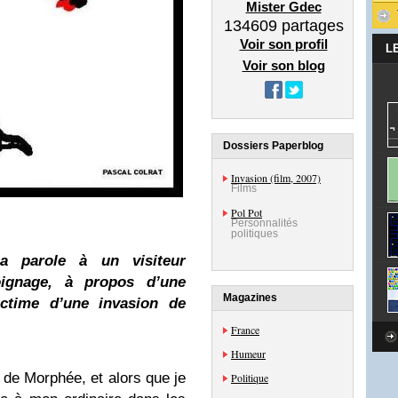
Mister Gdec
134609
partages
Voir son profil
L
Voir son blog
Dossiers Paperblog
Invasion (film, 2007)
Films
Pol Pot
Personnalités
politiques
a parole à un visiteur
ignage, à propos d’une
Magazines
victime d’une invasion de
France
Humeur
 de Morphée, et alors que je
Politique