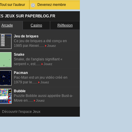
Tout sur l'auteur
Devenez membre
ES JEUX SUR PAPERBLOG.FR
Arcade
Casino
Réflexion
Jeu de briques
Ce jeu de briques a été conçu en
1985 par Alexei......
Jouez
Snake
Snake, de l'anglais signifiant «
serpent », est......
Jouez
Pacman
Pac-Man est un jeu vidéo créé en
1979 par le......
Jouez
Bubble
Puzzle Bobble aussi appelée Bust-a-
Move en......
Jouez
Découvrir l'espace Jeux