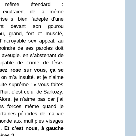
le même étendard :
 exultaient de la même
rise si bien l’adepte d’une
ant devant son gourou
au, grand, fort et musclé,
à l’incroyable sex appeal, au
oindre de ses paroles doit
s aveugle, en s’abstenant de
oupable de crime de lèse-
sez rose sur vous, ça se
 on m’a insulté, et je n’aime
sulte suprême : « vous faites
d’hui, c’est celui de Sarkozy.
Alors, je n’aime pas car j’ai
mes forces même quand je
ertaines périodes de ma vie
mmonde aux multiples visages
e…
Et c’est nous, à gauche
aires ?