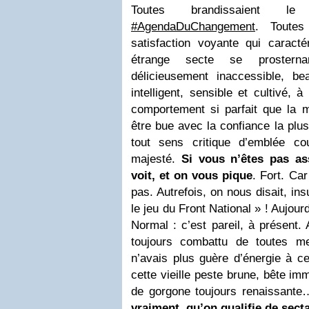
Toutes brandissaient 
#AgendaDuChangement
. Toutes
satisfaction voyante qui caracté
étrange secte se prostern
délicieusement inaccessible, be
intelligent, sensible et cultivé, 
comportement si parfait que la m
être bue avec la confiance la plu
tout sens critique d’emblée c
majesté.
Si vous n’êtes pas as
voit, et on vous pique
. Fort. Car
pas. Autrefois, on nous disait, in
le jeu du Front National » ! Aujour
Normal : c’est pareil, à présent. 
toujours combattu de toutes 
n’avais plus guère d’énergie à c
cette vieille peste brune, bête i
de gorgone toujours renaissant
vraiment, qu’on qualifie de sect