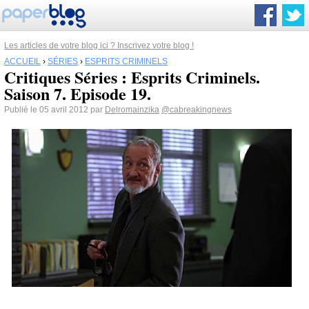
Les articles de votre blog ici ? Inscrivez votre blog !
ACCUEIL
›
SÉRIES
›
ESPRITS CRIMINELS
Critiques Séries : Esprits Criminels.
Saison 7. Episode 19.
Publié le 05 avril 2012 par
Delromainzika
@cabreakingnews