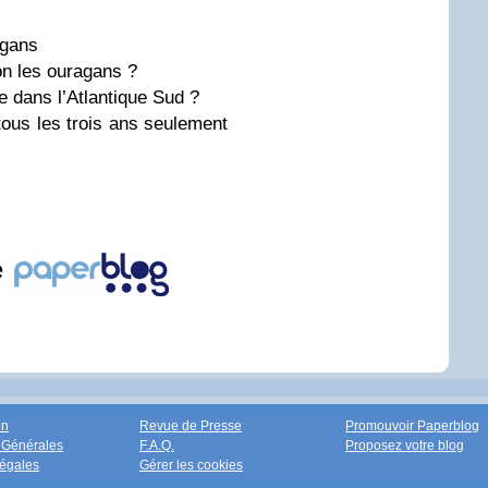
agans
n les ouragans ?
e dans l’Atlantique Sud ?
ous les trois ans seulement
e
on
Revue de Presse
Promouvoir Paperblog
 Générales
F.A.Q.
Proposez votre blog
égales
Gérer les cookies