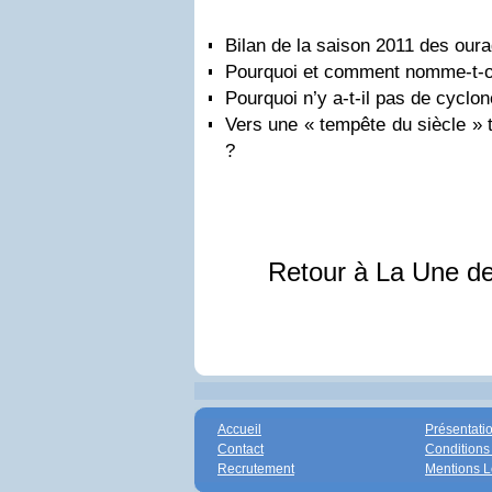
Bilan de la saison 2011 des our
Pourquoi et comment nomme-t-o
Pourquoi n’y a-t-il pas de cyclon
Vers une « tempête du siècle
» t
?
Retour à La Une d
Accueil
Présentati
Contact
Conditions
Recrutement
Mentions L