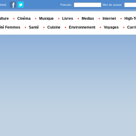
nous
Pseudo
Mot de passe
lture
Cinéma
Musique
Livres
Medias
Internet
High-T
ôté Femmes
Santé
Cuisine
Environnement
Voyages
Carr