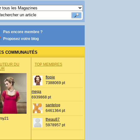
Pas encore membre ?
Proposez votre blog
ES COMMUNAUTÉS
AUTEUR DU
TOP MEMBRES
UR
flopie
7388069 pt
mega
6939868 pt
santelog
6461364 pt
my21
theau87
5978957 pt