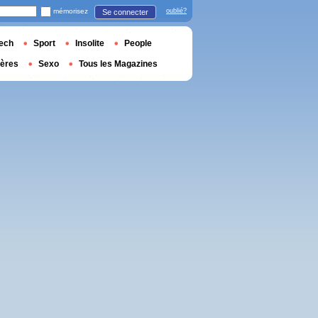
mémorisez
oublié?
Se connecter
ech
Sport
Insolite
People
ières
Sexo
Tous les Magazines