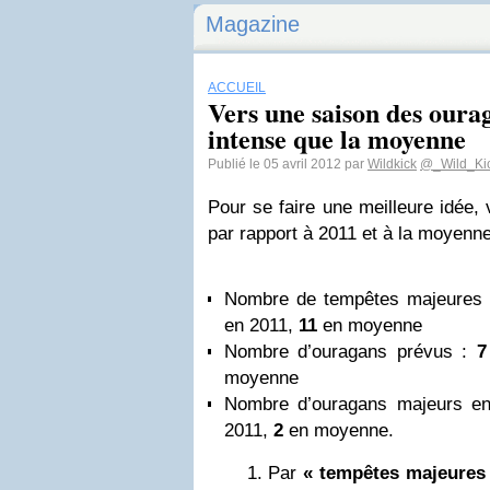
Magazine
ACCUEIL
Vers une saison des oura
intense que la moyenne
Publié le 05 avril 2012 par
Wildkick
@_Wild_Ki
Pour se faire une meilleure idée, 
par rapport à 2011 et à la moyenne
Nombre de tempêtes majeures 
en 2011,
11
en moyenne
Nombre d’ouragans prévus :
7
moyenne
Nombre d’ouragans majeurs e
2011,
2
en moyenne.
Par
« tempêtes majeures