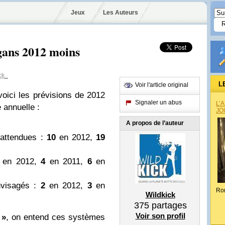
Jeux
Les Auteurs
gans 2012 moins
ck_
L
Voir l'article original
voici les prévisions de 2012
Signaler un abus
L’
 annuelle :
JO
A propos de l’auteur
attendues :
10
en 2012,
19
en 2012,
4
en 2011,
6
en
nvisagés :
2
en 2012,
3
en
Ro
Wildkick
375
partages
Voir son profil
 »
, on entend ces systèmes