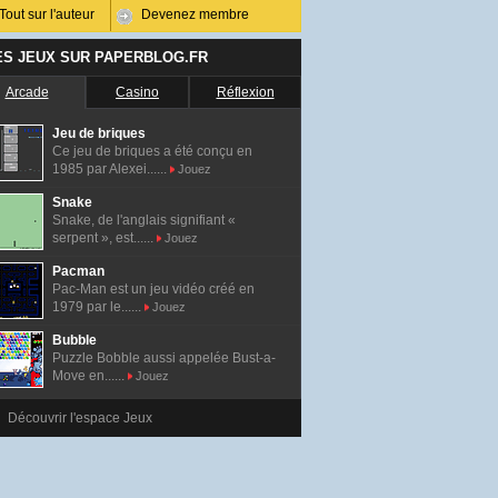
Tout sur l'auteur
Devenez membre
ES JEUX SUR PAPERBLOG.FR
Arcade
Casino
Réflexion
Jeu de briques
Ce jeu de briques a été conçu en
1985 par Alexei......
Jouez
Snake
Snake, de l'anglais signifiant «
serpent », est......
Jouez
Pacman
Pac-Man est un jeu vidéo créé en
1979 par le......
Jouez
Bubble
Puzzle Bobble aussi appelée Bust-a-
Move en......
Jouez
Découvrir l'espace Jeux