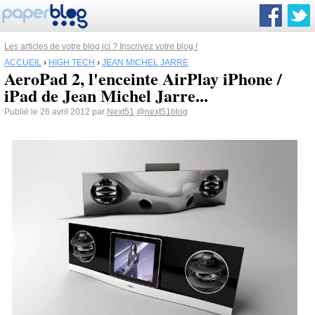
Les articles de votre blog ici ? Inscrivez votre blog !
ACCUEIL
›
HIGH TECH
›
JEAN MICHEL JARRE
AeroPad 2, l'enceinte AirPlay iPhone /
iPad de Jean Michel Jarre...
Publié le 26 avril 2012 par
Next51
@next51blog