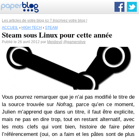
Les articles de votre blog ici ? Inscrivez votre blog !
ACCUEIL
›
HIGH TECH
›
STEAM
Steam sous Linux pour cette année
Publié le 26 avril 2012 par
Meidievil
@gamerslive
Vous pourrez remarquer que je n’ai pas modifié le titre de
la source trouvée sur
Nofrag
, parce qu’en ce moment,
Julien m’apprend que dans un titre, il faut être explicite,
mais ne pas en dire trop, tout en restant alternatif, avec
les mots clefs qui vont bien, histoire de faire péter
l’référencement (oui, on a faim et les pâtes sont de plus