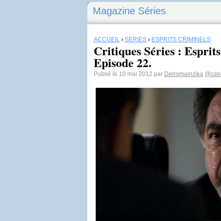
Magazine Séries
ACCUEIL
›
SÉRIES
›
ESPRITS CRIMINELS
Critiques Séries : Esprit
Episode 22.
Publié le 10 mai 2012 par
Delromainzika
@cab