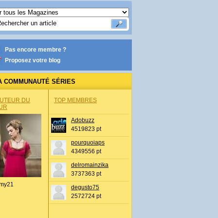
Pas encore membre ?
Proposez votre blog
A COMMUNAUTÉ SÉRIES
AUTEUR DU
TOP MEMBRES
UR
Adobuzz
4519823 pt
pourquoiaps
4349556 pt
delromainzika
3737363 pt
my21
degusto75
2572724 pt