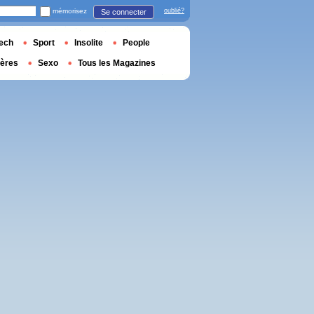
mémorisez
oublié?
Se connecter
ech
Sport
Insolite
People
ières
Sexo
Tous les Magazines