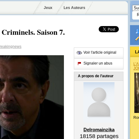
Jeux
Les Auteurs
s Criminels. Saison 7.
reakingnews
L
Voir l'article original
Signaler un abus
L’
JO
A propos de l’auteur
Ro
Delromainzika
18158
partages