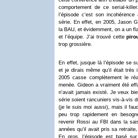
comportement de ce serial-kill
l’épisode c’est son incohérence 
série. En effet, en 2005, Jason G
la BAU, et évidemment, on a un f
et l’équipe. J’ai trouvé cette
piro
trop grossière.
En effet, jusque là l’épisode se 
et je dirais même qu’il était très 
2005 casse complètement le réa
menée. Gideon a vraiment été effa
n’avait jamais existé. Je veux bi
série soient rancuniers vis-à-vis 
(je le suis moi aussi), mais il faud
peu trop rapidement en besogn
revenir Rossi au FBI dans la sais
années qu’il avait pris sa retrait
En gros, l’épisode est basé su