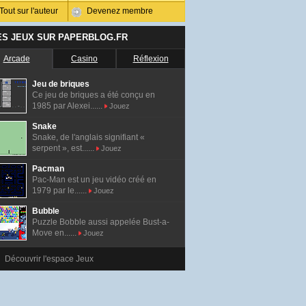
Tout sur l'auteur
Devenez membre
ES JEUX SUR PAPERBLOG.FR
Arcade
Casino
Réflexion
Jeu de briques
Ce jeu de briques a été conçu en
1985 par Alexei......
Jouez
Snake
Snake, de l'anglais signifiant «
serpent », est......
Jouez
Pacman
Pac-Man est un jeu vidéo créé en
1979 par le......
Jouez
Bubble
Puzzle Bobble aussi appelée Bust-a-
Move en......
Jouez
Découvrir l'espace Jeux