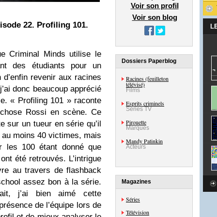
Voir son profil
Voir son blog
isode 22. Profiling 101.
L
e Criminal Minds utilise le
Dossiers Paperblog
ant des étudiants pour un
 d’enfin revenir aux racines
Racines (feuilleton
télévisé)
e j’ai donc beaucoup apprécié
Films
e. « Profiling 101 » raconte
Esprits criminels
Séries TV
e chose Rossi en scène. Ce
Pirouette
te sur un tueur en série qu’il
Marques
ué au moins 40 victimes, mais
Mandy Patinkin
er les 100 étant donné que
Acteurs
nt été retrouvés. L’intrigue
vre au travers de flashback
chool assez bon à la série.
Magazines
it, j’ai bien aimé cette
Séries
a présence de l’équipe lors de
Télévision
profil et de mieux analyser le