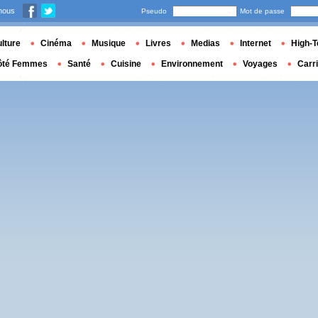
nous
Pseudo
Mot de passe
lture
Cinéma
Musique
Livres
Medias
Internet
High-T
ôté Femmes
Santé
Cuisine
Environnement
Voyages
Carr