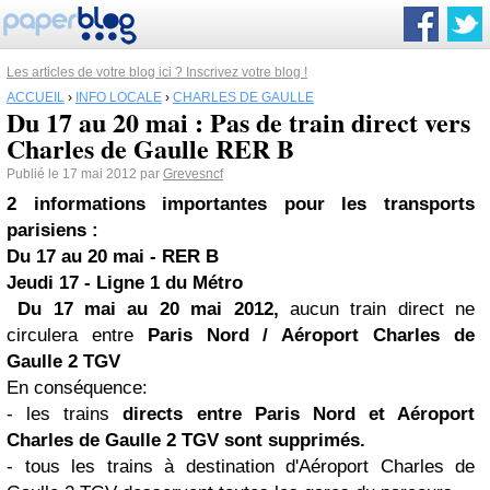
Les articles de votre blog ici ? Inscrivez votre blog !
ACCUEIL
›
INFO LOCALE
›
CHARLES DE GAULLE
Du 17 au 20 mai : Pas de train direct vers
Charles de Gaulle RER B
Publié le 17 mai 2012 par
Grevesncf
2 informations importantes pour les transports
parisiens :
Du 17 au 20 mai - RER B
Jeudi 17 - Ligne 1 du Métro
Du 17 mai au 20 mai 2012,
aucun train direct ne
circulera entre
Paris Nord / Aéroport Charles de
Gaulle 2 TGV
En conséquence:
- les trains
directs entre Paris Nord et Aéroport
Charles de Gaulle 2
TGV
sont supprimés.
- tous les trains à destination d'Aéroport Charles de