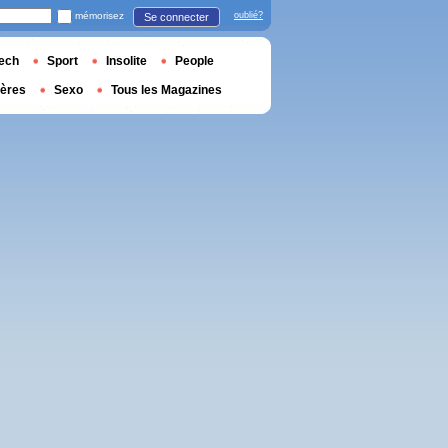
mémorisez
oublié?
Se connecter
ech
Sport
Insolite
People
ières
Sexo
Tous les Magazines