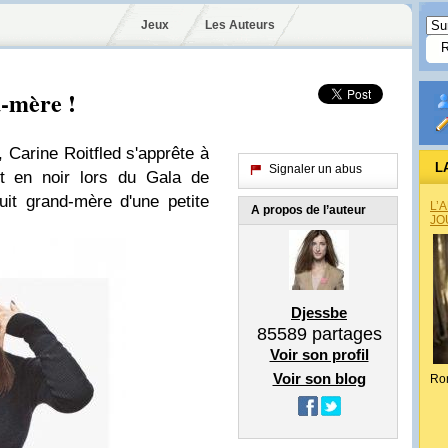
Jeux
Les Auteurs
d-mère !
 Carine Roitfled s'apprête à
L
Signaler un abus
ut en noir lors du Gala de
uit grand-mère d'une petite
L’
A propos de l’auteur
JO
Djessbe
85589
partages
Voir son profil
Voir son blog
Ro