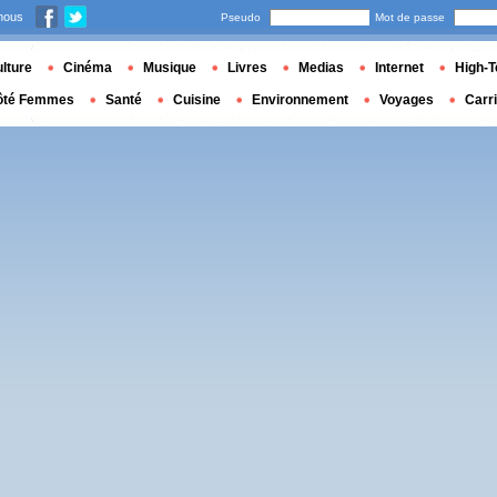
nous
Pseudo
Mot de passe
lture
Cinéma
Musique
Livres
Medias
Internet
High-T
ôté Femmes
Santé
Cuisine
Environnement
Voyages
Carr