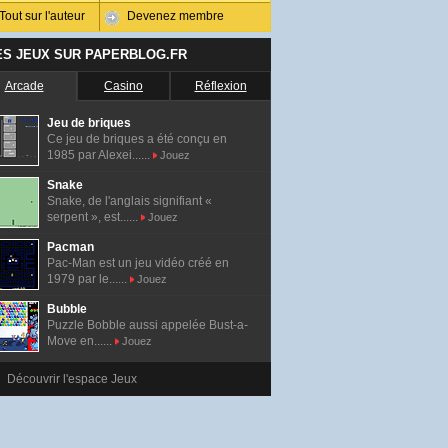
Tout sur l'auteur
Devenez membre
ES JEUX SUR PAPERBLOG.FR
Arcade
Casino
Réflexion
Jeu de briques
Ce jeu de briques a été conçu en
1985 par Alexei......
Jouez
Snake
Snake, de l'anglais signifiant «
serpent », est......
Jouez
Pacman
Pac-Man est un jeu vidéo créé en
1979 par le......
Jouez
Bubble
Puzzle Bobble aussi appelée Bust-a-
Move en......
Jouez
Découvrir l'espace Jeux