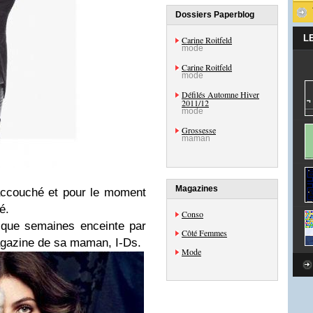
Dossiers Paperblog
L
Carine Roitfeld
mode
Carine Roitfeld
mode
Défilés Automne Hiver
2011/12
mode
Grossesse
maman
Magazines
a accouché et pour le moment
é.
Conso
elque semaines enceinte par
Côté Femmes
agazine de sa maman, I-Ds.
Mode