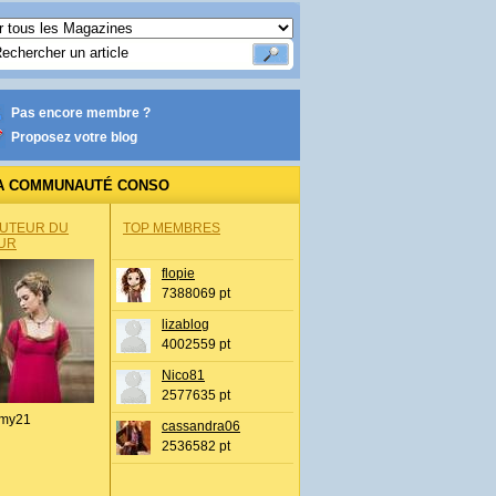
Pas encore membre ?
Proposez votre blog
A COMMUNAUTÉ CONSO
AUTEUR DU
TOP MEMBRES
UR
flopie
7388069 pt
lizablog
4002559 pt
Nico81
2577635 pt
my21
cassandra06
2536582 pt