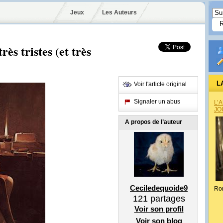
Jeux
Les Auteurs
rès tristes (et très
L
Voir l'article original
Signaler un abus
L’
JO
A propos de l’auteur
Ceciledequoide9
Ro
121
partages
Voir son profil
Voir son blog