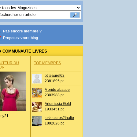
Pas encore membre ?
Proposez votre blog
A COMMUNAUTÉ LIVRES
AUTEUR DU
TOP MEMBRES
UR
ptiteaurel62
2381895 pt
A bride abattue
2303988 pt
Artemissia Gold
1933451 pt
my21
leslectures2thalie
1892026 pt