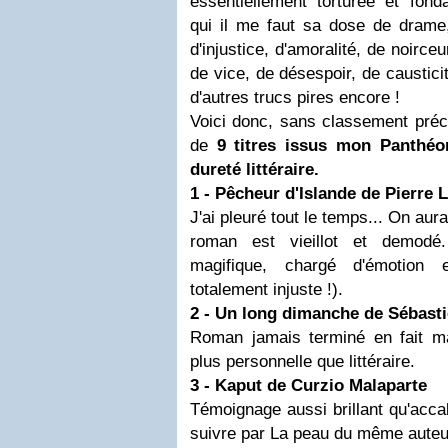
essentiellement torturée et fo
qui il me faut sa dose de drame,
d'injustice, d'amoralité, de noirceur
de vice, de désespoir, de caustici
d'autres trucs pires encore !
Voici donc, sans classement préci
de
9 titres issus mon Panthéon
dureté littéraire.
1 - Pêcheur d'Islande de
Pierre L
J'ai pleuré tout le temps... On aur
roman est vieillot et demodé.
magifique, chargé d'émotion 
totalement injuste !).
2 - Un long dimanche de Sébasti
Roman jamais terminé en fait mai
plus personnelle que littéraire.
3 - Kaput de
Curzio Malaparte
Témoignage aussi brillant qu'acca
suivre par La peau du même auteu