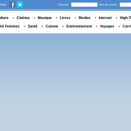
nous
Pseudo
Mot de passe
lture
Cinéma
Musique
Livres
Medias
Internet
High-T
ôté Femmes
Santé
Cuisine
Environnement
Voyages
Carr