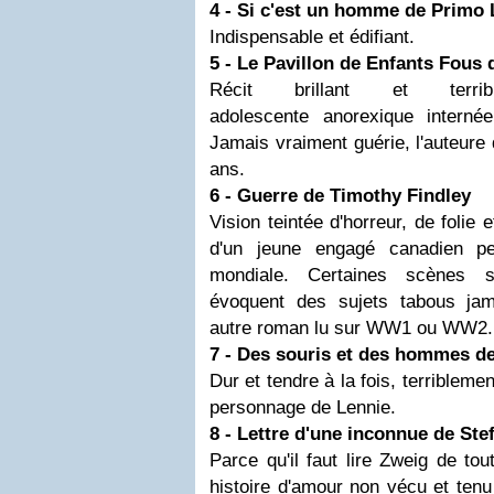
4 - Si c'est un homme de Primo 
Indispensable et édifiant.
5 - Le Pavillon de Enfants Fous 
Récit brillant et terri
adolescente anorexique internée
Jamais vraiment guérie, l'auteure
ans.
6 - Guerre de
Timothy Findley
Vision teintée d'horreur, de folie
d'un jeune engagé canadien pe
mondiale. Certaines scènes so
évoquent des sujets tabous ja
autre roman lu sur WW1 ou WW2.
7 - Des souris et des hommes d
Dur et tendre à la fois, terribleme
personnage de Lennie.
8 - Lettre d'une inconnue de Ste
Parce qu'il faut lire Zweig de to
histoire d'amour non vécu et tenu