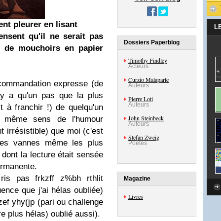
ent pleurer en lisant
L
ensent qu'il ne serait pas
Dossiers Paperblog
oir de mouchoirs en papier
Timothy Findley
Acteurs
Curzio Malaparte
recommandation expresse (de
Auteurs
'y a qu'un pas que la plus
Pierre Loti
Auteurs
t à franchir !) de quelqu'un
John Steinbeck
e même sens de l'humour
Auteurs
t irrésistible) que moi (c'est
Stefan Zweig
mes vannes même les plus
Poètes
 dont la lecture était sensée
ermanente.
ris pas frkzff z%bh rthlit
Magazine
uence que j'ai hélas oubliée)
Livres
nzef yhy(jp (pari ou challenge
re plus hélas) oublié aussi).