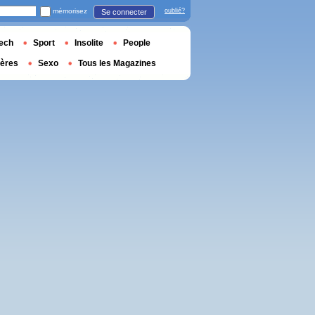
mémorisez
oublié?
Se connecter
ech
Sport
Insolite
People
ières
Sexo
Tous les Magazines