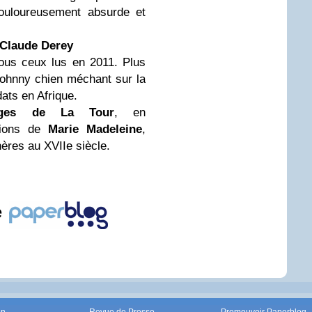
ouloureusement absurde et
-Claude Derey
tous ceux lus en 2011. Plus
Johnny chien méchant sur la
ats en Afrique.
rges de La Tour
, en
ations de
Marie Madeleine
,
hères au XVIIe siècle.
e