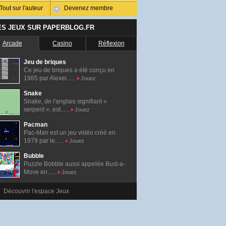
Tout sur l'auteur
Devenez membre
ES JEUX SUR PAPERBLOG.FR
Arcade
Casino
Réflexion
Jeu de briques
Ce jeu de briques a été conçu en
1985 par Alexei......
Jouez
Snake
Snake, de l'anglais signifiant «
serpent », est......
Jouez
Pacman
Pac-Man est un jeu vidéo créé en
1979 par le......
Jouez
Bubble
Puzzle Bobble aussi appelée Bust-a-
Move en......
Jouez
Découvrir l'espace Jeux