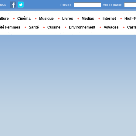
nous
Pseudo
Mot de passe
lture
Cinéma
Musique
Livres
Medias
Internet
High-T
ôté Femmes
Santé
Cuisine
Environnement
Voyages
Carr