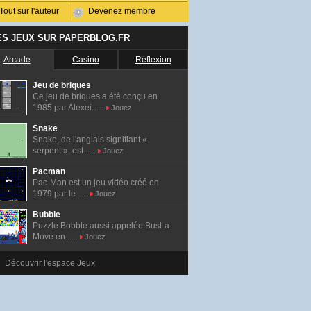
Tout sur l'auteur
Devenez membre
ES JEUX SUR PAPERBLOG.FR
Arcade
Casino
Réflexion
Jeu de briques
Ce jeu de briques a été conçu en
1985 par Alexei......
Jouez
Snake
Snake, de l'anglais signifiant «
serpent », est......
Jouez
Pacman
Pac-Man est un jeu vidéo créé en
1979 par le......
Jouez
Bubble
Puzzle Bobble aussi appelée Bust-a-
Move en......
Jouez
Découvrir l'espace Jeux