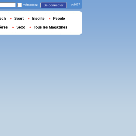
mémorisez
oublié?
Se connecter
ech
Sport
Insolite
People
ières
Sexo
Tous les Magazines