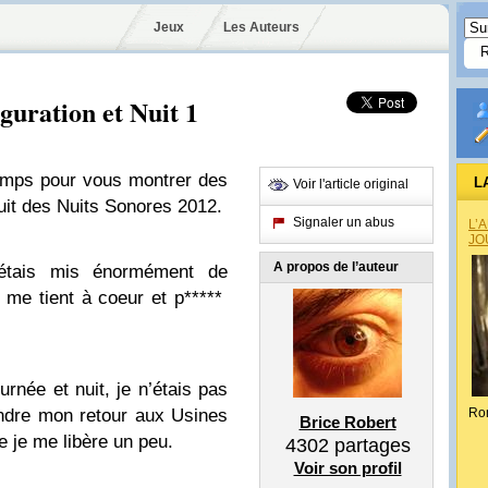
Jeux
Les Auteurs
guration et Nuit 1
temps pour vous montrer des
L
Voir l'article original
uit des Nuits Sonores 2012.
Signaler un abus
L’
JO
A propos de l’auteur
’étais mis énormément de
i me tient à coeur et p*****
urnée et nuit, je n’étais pas
tendre mon retour aux Usines
Ro
Brice Robert
e je me libère un peu.
4302
partages
Voir son profil