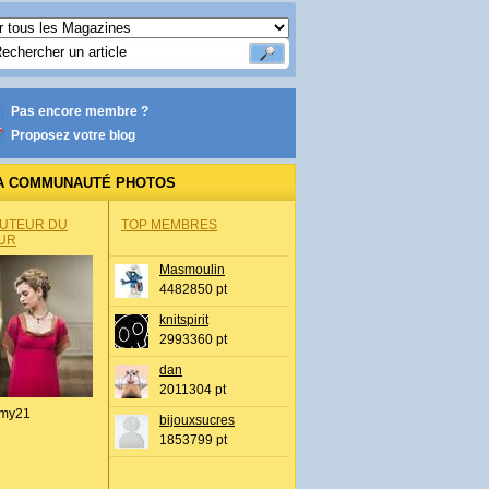
Pas encore membre ?
Proposez votre blog
A COMMUNAUTÉ PHOTOS
AUTEUR DU
TOP MEMBRES
UR
Masmoulin
4482850 pt
knitspirit
2993360 pt
dan
2011304 pt
my21
bijouxsucres
1853799 pt