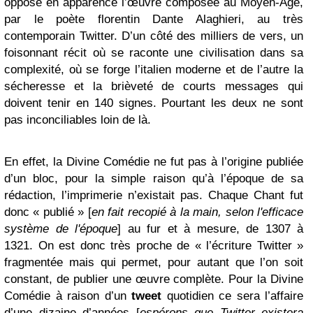
oppose en apparence l’œuvre composée au Moyen-Âge,
par le poète florentin Dante Alaghieri, au très
contemporain Twitter. D’un côté des milliers de vers, un
foisonnant récit où se raconte une civilisation dans sa
complexité, où se forge l’italien moderne et de l’autre la
sécheresse et la brièveté de courts messages qui
doivent tenir en 140 signes. Pourtant les deux ne sont
pas inconciliables loin de là.
En effet, la Divine Comédie ne fut pas à l’origine publiée
d’un bloc, pour la simple raison qu’à l’époque de sa
rédaction, l’imprimerie n’existait pas. Chaque Chant fut
donc « publié » [
en fait recopié à la main, selon l'efficace
système de l'époque
] au fur et à mesure, de 1307 à
1321. On est donc très proche de « l’écriture Twitter »
fragmentée mais qui permet, pour autant que l’on soit
constant, de publier une œuvre complète. Pour la Divine
Comédie à raison d’un
tweet
quotidien ce sera l’affaire
d’une dizaine d’années [
espérons que Twitter existera