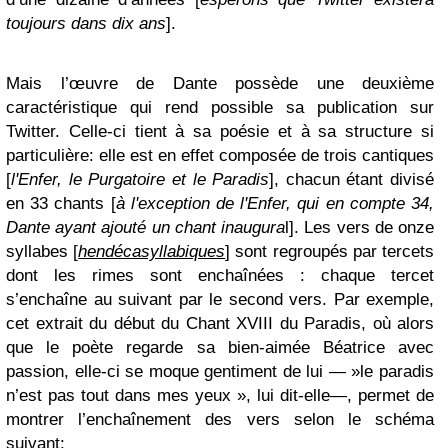
toujours dans dix ans
].
Mais l’œuvre de Dante possède une deuxième
caractéristique qui rend possible sa publication sur
Twitter. Celle-ci tient à sa poésie et à sa structure si
particulière: elle est en effet composée de trois cantiques
[
l'Enfer, le Purgatoire et le Paradis
], chacun étant divisé
en 33 chants [
à l'exception de l'Enfer, qui en compte 34,
Dante ayant ajouté un chant inaugura
l]. Les vers de onze
syllabes [
hendécasyllabiques
] sont regroupés par tercets
dont les rimes sont enchaînées : chaque tercet
s’enchaîne au suivant par le second vers. Par exemple,
cet extrait du début du Chant XVIII du Paradis, où alors
que le poète regarde sa bien-aimée Béatrice avec
passion, elle-ci se moque gentiment de lui — »le paradis
n’est pas tout dans mes yeux », lui dit-elle—, permet de
montrer l’enchaînement des vers selon le schéma
suivant: