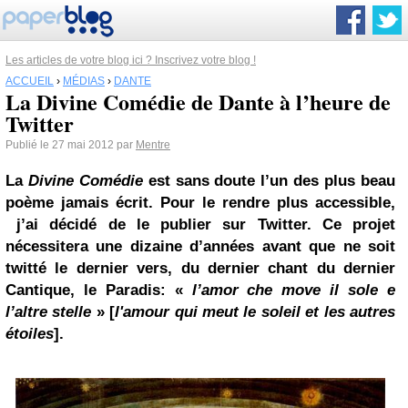
Les articles de votre blog ici ? Inscrivez votre blog !
ACCUEIL
›
MÉDIAS
›
DANTE
La Divine Comédie de Dante à l’heure de
Twitter
Publié le 27 mai 2012 par
Mentre
La
Divine Comédie
est sans doute l’un des plus beau
poème jamais écrit. Pour le rendre plus accessible,
j’ai décidé de le publier sur
Twitter
. Ce projet
nécessitera une dizaine d’années avant que ne soit
twitté le dernier vers, du dernier chant du dernier
Cantique, le Paradis: «
l’amor che move il sole e
l’altre stelle
» [
l'amour qui meut le soleil et les autres
étoiles
].