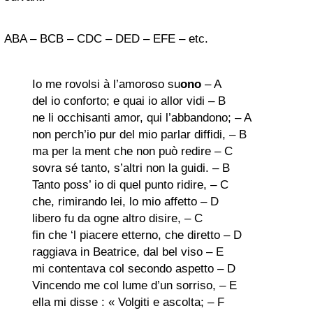
ABA – BCB – CDC – DED – EFE – etc.
Io me rovolsi à l’amoroso su
ono
– A
del io conforto; e quai io allor vidi – B
ne li occhisanti amor, qui l’abbandono; – A
non perch’io pur del mio parlar diffidi, – B
ma per la ment che non può redire – C
sovra sé tanto, s’altri non la guidi. – B
Tanto poss’ io di quel punto ridire, – C
che, rimirando lei, lo mio affetto – D
libero fu da ogne altro disire, – C
fin che ‘l piacere etterno, che diretto – D
raggiava in Beatrice, dal bel viso – E
mi contentava col secondo aspetto – D
Vincendo me col lume d’un sorriso, – E
ella mi disse : « Volgiti e ascolta; – F