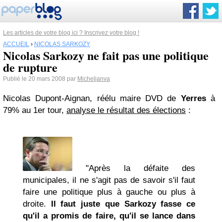
Les articles de votre blog ici ? Inscrivez votre blog !
ACCUEIL
›
NICOLAS SARKOZY
Nicolas Sarkozy ne fait pas une politique
de rupture
Publié le 20 mars 2008 par
Micheljanva
Nicolas Dupont-Aignan, réélu maire DVD de
Yerres
à
79% au 1er tour,
analyse le résultat des élections
:
"Après la défaite des
municipales, il ne s'agit pas de savoir s'il faut
faire une politique plus à gauche ou plus à
droite.
Il faut juste que Sarkozy fasse ce
qu'il a promis de faire, qu'il se lance dans