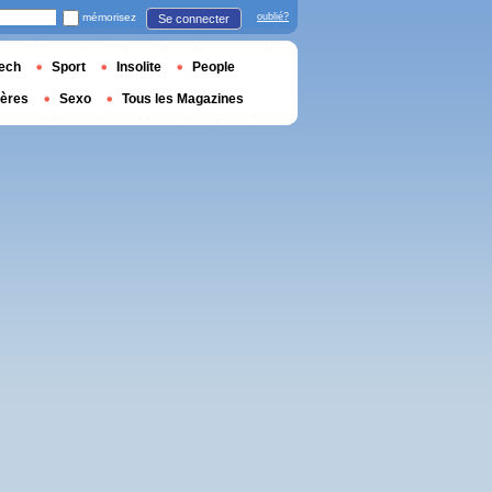
mémorisez
oublié?
Se connecter
ech
Sport
Insolite
People
ières
Sexo
Tous les Magazines