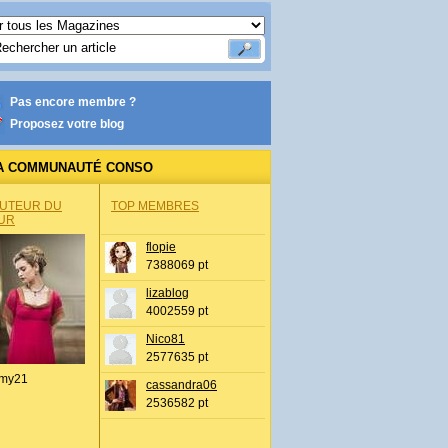
Pas encore membre ?
Proposez votre blog
A COMMUNAUTÉ CONSO
AUTEUR DU
TOP MEMBRES
UR
flopie
7388069 pt
lizablog
4002559 pt
Nico81
2577635 pt
my21
cassandra06
2536582 pt