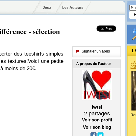
Jeux
Les Auteurs
différence - sélection
L
Signaler un abus
 porter des teeshirts simples
les textures!
Voici une petite
L’
A propos de l’auteur
JO
 à moins de 20€.
Iwtsi
2
partages
Ro
Voir son profil
Voir son blog