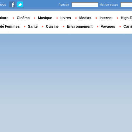
nous
Pseudo
Mot de passe
lture
Cinéma
Musique
Livres
Medias
Internet
High-T
ôté Femmes
Santé
Cuisine
Environnement
Voyages
Carr