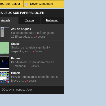
Tout sur l'auteur
Devenez membre
ES JEUX SUR PAPERBLOG.FR
Arcade
Casino
Réflexion
Jeu de briques
Ce jeu de briques a été conçu en
1985 par Alexei......
Jouez
Snake
Snake, de l'anglais signifiant «
serpent », est......
Jouez
Pacman
Pac-Man est un jeu vidéo créé en
1979 par le......
Jouez
Bubble
Puzzle Bobble aussi appelée Bust-a-
Move en......
Jouez
Découvrir l'espace Jeux