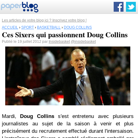
Les articles de votre blog ici ? Inscrivez votre blog !
ACCUEIL
›
SPORT
›
BASKETBALL
›
DOUG COLLINS
Ces Sixers qui passionnent Doug Collins
Publié le 19 juillet 2012 par
Insidebasket
@insidebasket
Mardi,
Doug Collins
s'est entretenu avec plusieurs
journalistes au sujet de la saison à venir et plus
précisément du recrutement effectué durant l'intersaison.