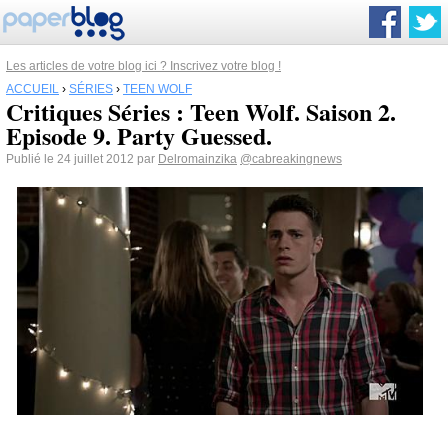
Les articles de votre blog ici ? Inscrivez votre blog !
ACCUEIL
›
SÉRIES
›
TEEN WOLF
Critiques Séries : Teen Wolf. Saison 2.
Episode 9. Party Guessed.
Publié le 24 juillet 2012 par
Delromainzika
@cabreakingnews