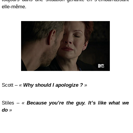
elle-même.
Scott –
«
Why should I apologize ?
»
Stiles
– «
Because you’re the guy. It’s like what we
do
»