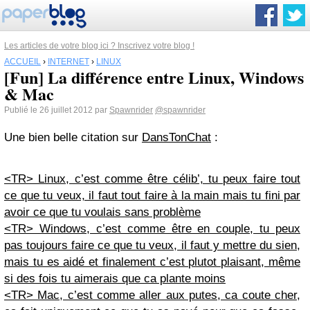
Les articles de votre blog ici ? Inscrivez votre blog !
ACCUEIL
›
INTERNET
›
LINUX
[Fun] La différence entre Linux, Windows
& Mac
Publié le 26 juillet 2012 par
Spawnrider
@spawnrider
Une bien belle citation sur
DansTonChat
:
<TR>
Linux, c’est comme être célib’, tu peux faire tout
ce que tu veux, il faut tout faire à la main mais tu fini par
avoir ce que tu voulais sans problème
<TR>
Windows, c’est comme être en couple, tu peux
pas toujours faire ce que tu veux, il faut y mettre du sien,
mais tu es aidé et finalement c’est plutot plaisant, même
si des fois tu aimerais que ca plante moins
<TR>
Mac, c’est comme aller aux putes, ca coute cher,