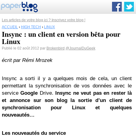
Les articles de votre blog ici ? Inscrivez votre blog !
ACCUEIL
›
HIGH TECH
›
LINUX
Insync : un client en version bêta pour
Linux
Publié le 02 août 2012 par
Brokenbird
@JournalDuGeek
écrit par Rémi Mrozek
Insync a sorti il y a quelques mois de cela, un client
permettant la synchronisation de vos données avec le
service
Google
Drive.
Insync ne veut pas en rester là
et annonce sur son blog la sortie d’un client de
synchronisation pour
Linux
et quelques
nouveautés…
Les nouveautés du service