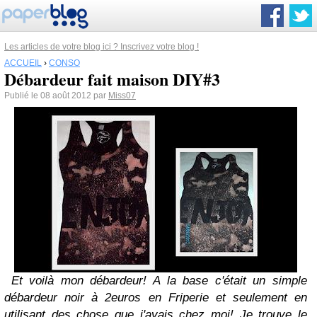
Les articles de votre blog ici ? Inscrivez votre blog !
ACCUEIL
›
CONSO
Débardeur fait maison DIY#3
Publié le 08 août 2012 par
Miss07
Et voilà mon débardeur! A la base c'était un simple
débardeur noir à 2euros en Friperie et seulement en
utilisant des chose que j'avais chez moi! Je trouve le