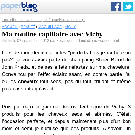
Les articles de votre blog ici ? Inscrivez votre blog !
ACCUEIL
›
BEAUTÉ
›
MAQUILLAGE
›
VICHY
Ma routine capillaire avec Vichy
Publié le 02 septembre 2012 par
Emyinwonderland
@emyswonderland
Lors de mon dernier articles “produits finis je rachète ou
pas?” je vous avais parlé du shampoing Sheer Blond de
John Frieda, et de ses effets néfastes sur ma chevelure.
Convaincu par l’effet éclaircissant, en contre partie j’ai
eu les
cheveux
tout secs, pas du tout brillant et même
plus cassants qu’avant.
Puis j’ai reçu la gamme Dercos Technique de Vichy, 3
produits pour les cheveux secs et abîmés. C’était
l’occasion parfaite, et depuis maintenant plus d’un bon
mois et demi je n’utilise que ces produits. A savoir, un