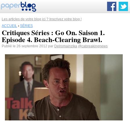
Les articles de votre blog ici ? Inscrivez votre blog !
ACCUEIL
›
SÉRIES
Critiques Séries : Go On. Saison 1.
Episode 4. Beach-Clearing Brawl.
Publié le 26 septembre 2012 par
Delromainzika
@cabreakingnews