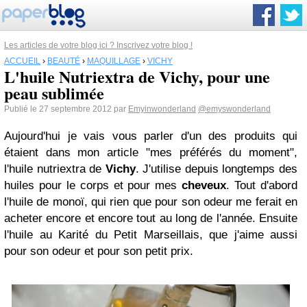
Les articles de votre blog ici ? Inscrivez votre blog !
ACCUEIL
›
BEAUTÉ
›
MAQUILLAGE
›
VICHY
L'huile Nutriextra de Vichy, pour une
peau sublimée
Publié le 27 septembre 2012 par
Emyinwonderland
@emyswonderland
Aujourd'hui je vais vous parler d'un des produits qui
étaient dans mon article "mes préférés du moment",
l'huile nutriextra de
Vichy
. J'utilise depuis longtemps des
huiles pour le corps et pour mes
cheveux
. Tout d'abord
l'huile de monoï, qui rien que pour son odeur me ferait en
acheter encore et encore tout au long de l'année. Ensuite
l'huile au Karité du Petit Marseillais, que j'aime aussi
pour son odeur et pour son petit prix.