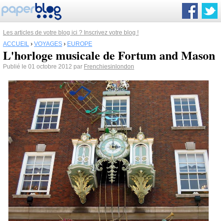
Les articles de votre blog ici ? Inscrivez votre blog !
ACCUEIL
›
VOYAGES
›
EUROPE
L'horloge musicale de Fortum and Mason
Publié le 01 octobre 2012 par
Frenchiesinlondon