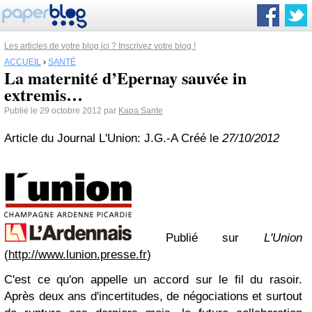
Les articles de votre blog ici ? Inscrivez votre blog !
ACCUEIL
›
SANTÉ
La maternité d’Epernay sauvée in
extremis…
Publié le 29 octobre 2012 par
Kapa Sante
Article du Journal L'Union: J.G.-A Créé le
27/10/2012
Publié sur
L'Union
(
http://www.lunion.presse.fr
)
C'est ce qu'on appelle un accord sur le fil du rasoir.
Après deux ans d'incertitudes, de négociations et surtout