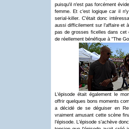
puisqu'il n'est pas forcément évide
femme. Et c'est logique car il n
serial-killer. C'était donc intéressa
aussi difficilement sur l'affaire et à
pas de grosses ficelles dans cet é
de réellement bénéfique à "The Go
L'épisode était également le mo
offrir quelques bons moments comm
a décidé de se déguiser en R
vraiment amusant cette scène fin
l'épisode. L'épisode s'achève don
tension que l'épisode avait créé j