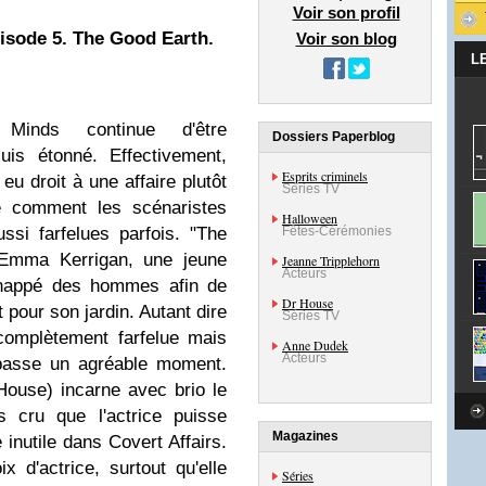
Voir son profil
pisode 5. The Good Earth.
Voir son blog
L
Minds continue d'être
Dossiers Paperblog
uis étonné. Effectivement,
Esprits criminels
u droit à une affaire plutôt
Séries TV
 comment les scénaristes
Halloween
Fêtes-Cérémonies
ssi farfelues parfois. "The
d'Emma Kerrigan, une jeune
Jeanne Tripplehorn
Acteurs
dnappé des hommes afin de
Dr House
t pour son jardin. Autant dire
Séries TV
t complètement farfelue mais
Anne Dudek
Acteurs
 passe un agréable moment.
House) incarne avec brio le
s cru que l'actrice puisse
Magazines
 inutile dans Covert Affairs.
x d'actrice, surtout qu'elle
Séries