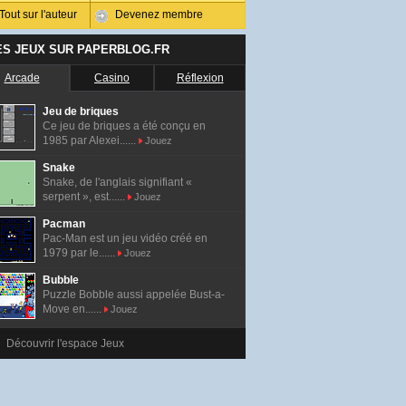
Tout sur l'auteur
Devenez membre
ES JEUX SUR PAPERBLOG.FR
Arcade
Casino
Réflexion
Jeu de briques
Ce jeu de briques a été conçu en
1985 par Alexei......
Jouez
Snake
Snake, de l'anglais signifiant «
serpent », est......
Jouez
Pacman
Pac-Man est un jeu vidéo créé en
1979 par le......
Jouez
Bubble
Puzzle Bobble aussi appelée Bust-a-
Move en......
Jouez
Découvrir l'espace Jeux