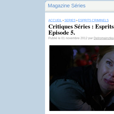
Magazine Séries
ACCUEIL
›
SÉRIES
›
ESPRITS CRIMINELS
Critiques Séries : Esprit
Episode 5.
Publié le 01 novembre 2012 par
Delromainzika