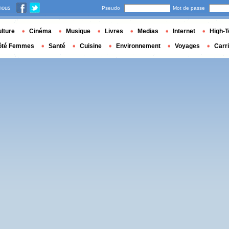
nous
Pseudo
Mot de passe
lture
Cinéma
Musique
Livres
Medias
Internet
High-T
ôté Femmes
Santé
Cuisine
Environnement
Voyages
Carr