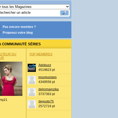
Pas encore membre ?
Proposez votre blog
A COMMUNAUTÉ SÉRIES
AUTEUR DU
TOP MEMBRES
UR
Adobuzz
4519823 pt
pourquoiaps
4349556 pt
delromainzika
3737363 pt
my21
degusto75
2572724 pt