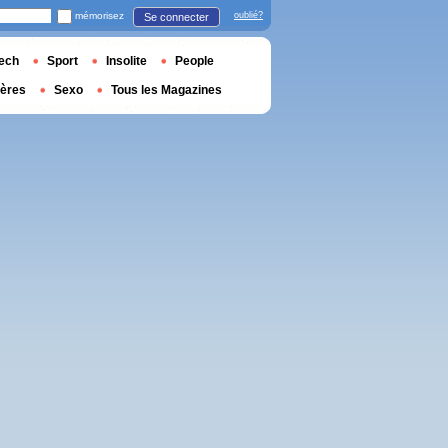
mémorisez
oublié?
Se connecter
ech
Sport
Insolite
People
ières
Sexo
Tous les Magazines