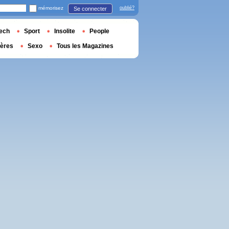
mémorisez
oublié?
Se connecter
ech
Sport
Insolite
People
ières
Sexo
Tous les Magazines