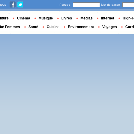
nous
Pseudo
Mot de passe
lture
Cinéma
Musique
Livres
Medias
Internet
High-T
ôté Femmes
Santé
Cuisine
Environnement
Voyages
Carr