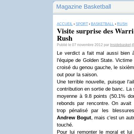
Magazine Basketball
ACCUEIL
›
SPORT
›
BASKETBALL
›
RUSH
Visite surprise des Warr
Rush
Publié le 07 novembre 2012 par
Insidebasket
@
Le verdict a fait mal aussi bien
l'équipe de Golden State. Victime
croisé du genou gauche, le sixiè
out pour la saison.
Une terrible nouvelle, puisque l'ai
contribution en sortie de banc. La 
moyenne à 9.8 points (50.1% don
rebonds par rencontre. On avait 
trop pénalisé par les blessur
Andrew Bogut
, mais c'est un aut
touché.
Pour lui remonter le moral et lui