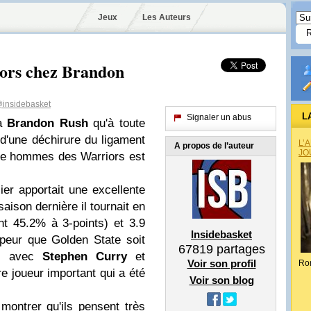
Jeux
Les Auteurs
iors chez Brandon
insidebasket
L
Signaler un abus
 à
Brandon Rush
qu'à toute
 d'une déchirure du ligament
L’
A propos de l’auteur
JO
me hommes des Warriors est
lier apportait une excellente
saison dernière il tournait en
t 45.2% à 3-points) et 3.9
Insidebasket
peur que Golden State soit
67819
partages
es avec
Stephen Curry
et
Voir son profil
Ro
re joueur important qui a été
Voir son blog
 montrer qu'ils pensent très