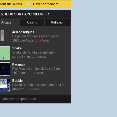
Tout sur l'auteur
Devenez membre
ES JEUX SUR PAPERBLOG.FR
Arcade
Casino
Réflexion
Jeu de briques
Ce jeu de briques a été conçu en
1985 par Alexei......
Jouez
Snake
Snake, de l'anglais signifiant «
serpent », est......
Jouez
Pacman
Pac-Man est un jeu vidéo créé en
1979 par le......
Jouez
Bubble
Puzzle Bobble aussi appelée Bust-a-
Move en......
Jouez
Découvrir l'espace Jeux