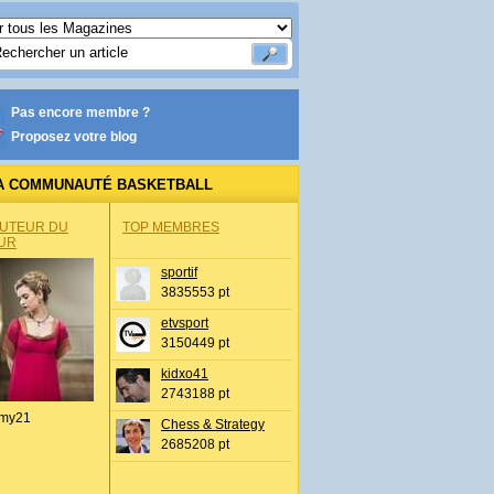
Pas encore membre ?
Proposez votre blog
A COMMUNAUTÉ BASKETBALL
AUTEUR DU
TOP MEMBRES
UR
sportif
3835553 pt
etvsport
3150449 pt
kidxo41
2743188 pt
my21
Chess & Strategy
2685208 pt