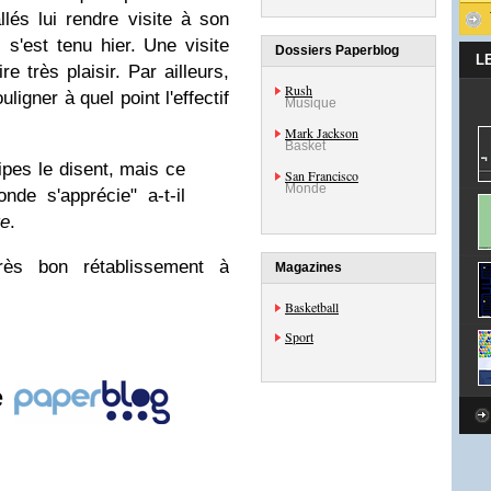
llés lui rendre visite à son
 s'est tenu hier. Une visite
Dossiers Paperblog
L
re très plaisir. Par ailleurs,
Rush
ligner à quel point l'effectif
Musique
Mark Jackson
Basket
pes le disent, mais ce
San Francisco
Monde
nde s'apprécie" a-t-il
e
.
rès bon rétablissement à
Magazines
Basketball
Sport
e