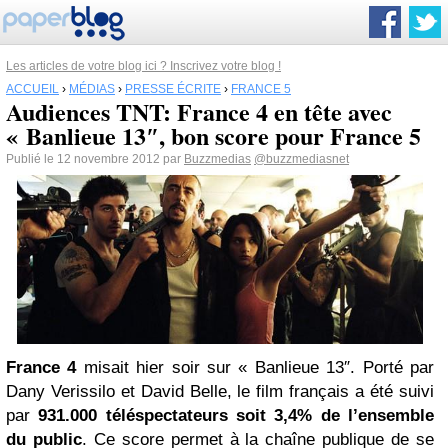
Les articles de votre blog ici ? Inscrivez votre blog !
ACCUEIL
›
MÉDIAS
›
PRESSE ÉCRITE
›
FRANCE 5
Audiences TNT: France 4 en tête avec
« Banlieue 13″, bon score pour France 5
Publié le 12 novembre 2012 par
Buzzmedias
@buzzmediasnet
France 4
misait hier soir sur « Banlieue 13″. Porté par
Dany Verissilo et David Belle, le film français a été suivi
par
931.000 téléspectateurs soit 3,4% de l’ensemble
du public
. Ce score permet à la chaîne publique de se